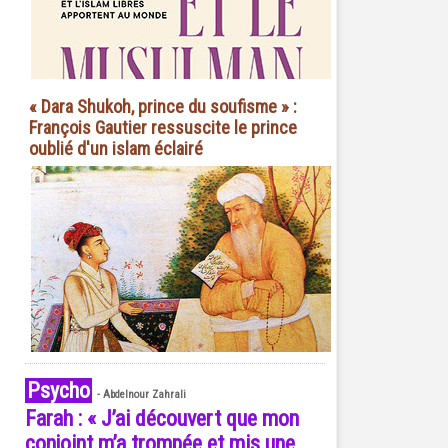
« Dara Shukoh, prince du soufisme » :
François Gautier ressuscite le prince
oublié d'un islam éclairé
Psycho
-
Abdelnour Zahrali
Farah : « J’ai découvert que mon
conjoint m’a trompée et mis une