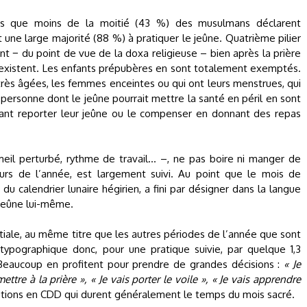
dis que moins de la moitié (43 %) des musulmans déclarent
ont une large majorité (88 %) à pratiquer le jeûne. Quatrième pilier
t − du point de vue de la doxa religieuse – bien après la prière
existent. Les enfants prépubères en sont totalement exemptés.
rès âgées, les femmes enceintes ou qui ont leurs menstrues, qui
 personne dont le jeûne pourrait mettre la santé en péril en sont
ant reporter leur jeûne ou le compenser en donnant des repas
mmeil perturbé, rythme de travail… –, ne pas boire ni manger de
urs de l’année, est largement suivi. Au point que le mois de
du calendrier lunaire hégirien, a fini par désigner dans la langue
 jeûne lui-même.
itiale, au même titre que les autres périodes de l’année que sont
ypographique donc, pour une pratique suivie, par quelque 1,3
Beaucoup en profitent pour prendre de grandes décisions :
« Je
ettre à la prière », « Je vais porter le voile », « Je vais apprendre
lutions en CDD qui durent généralement le temps du mois sacré.