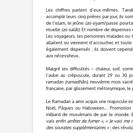
Les chiffres parlent d’eux-mêmes. Tan
accomplir leurs cinq prières par jour, ils s
de l’islam, le jeûne
(as-siyam)
passe pourtan
rituelle
(as-salât)
. Et nombre de dispenses 
Les voyageurs, les personnes malades ou t
allaitent ou viennent d’accoucher, et toute
également dispensés ; ils doivent cepend
aux nécessiteux.
Malgré les difficultés – chaleur, soif, so
l’aube au crépuscule, durant 29 ou 30 jo
ramadan
(ramadhân)
, neuvième mois sacré 
française, par glissement métonymique, le
Le Ramadan a ainsi acquis une majuscule in
Noël, Pâques ou Halloween... Promotion t
milliard de musulmans de par le monde. 
vais enfin arrêter de fumer », « Je vais me m
des sourates supplémentaires »
; des réso