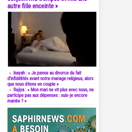
autre fille enceinte »
Inayah : « Je pense au divorce du fait
d’infidélités avant notre mariage religieux, alors
que nous étions en couple »
Rajiya : « Mon mari ne vit plus avec nous, ne
participe pas aux dépenses : suis-je encore
mariée ? »