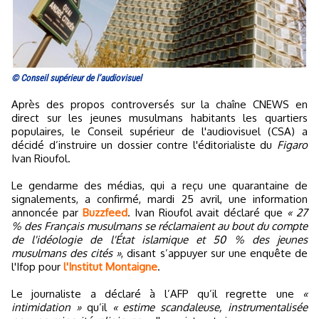
© Conseil supérieur de l’audiovisuel
Après des propos controversés sur la chaîne CNEWS en
direct sur les jeunes musulmans habitants les quartiers
populaires, le Conseil supérieur de l'audiovisuel (CSA) a
décidé d’instruire un dossier contre l'éditorialiste du
Figaro
Ivan Rioufol.
Le gendarme des médias, qui a reçu une quarantaine de
signalements, a confirmé, mardi 25 avril, une information
annoncée par
Buzzfeed
. Ivan Rioufol avait déclaré que
« 27
% des Français musulmans se réclamaient au bout du compte
de l'idéologie de l'État islamique et 50 % des jeunes
musulmans des cités »
, disant s’appuyer sur une enquête de
l'Ifop pour
l'Institut Montaigne
.
Le journaliste a déclaré à l’AFP qu’il regrette une
«
intimidation »
qu’il
« estime scandaleuse, instrumentalisée