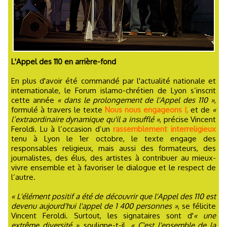
L'Appel des 110 en arrière-fond
En plus d'avoir été commandé par l'actualité nationale et
internationale, le Forum islamo-chrétien de Lyon s’inscrit
cette année
« dans le prolongement de l'Appel des 110 »
,
formulé à travers le texte
Nous nous engageons !,
et de
«
l’extraordinaire dynamique qu'il a insufflé »
, précise Vincent
Feroldi. Lu à l’occasion d’un
rassemblement interreligieux
tenu à Lyon le 1er octobre, le texte engage des
responsables religieux, mais aussi des formateurs, des
journalistes, des élus, des artistes à contribuer au mieux-
vivre ensemble et à favoriser le dialogue et le respect de
l’autre.
« L'élément positif a été de découvrir que l'Appel des 110 est
devenu aujourd'hui l'appel de 1 400 personnes »
, se félicite
Vincent Feroldi. Surtout, les signataires sont d'
« une
extrême diversité »
, souligne-t-il.
« C'est l'ensemble de la