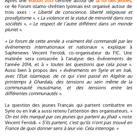
Après une
édition 2013
centrée autour de
la foi des jeunes
,
ce 4e Forum islamo-chrétien lyonnais est organisé autour de
trois axes :
« Liberté de conscience, liberté religieuse et
prosélytisme », « La violence et le statut de minorité dans nos
sociétés », « Le respect de l’autre différent dans un monde
pluriel »
.
« Le forum de cette année a vraiment été commandé par les
événements internationaux et nationaux »
, explique à
Saphirnews Vincent Feroldi, co-organisateur du FIC. Une
matinée sera consacrée à l'analyse des événements de
l'année 2014, et à
« toutes les questions que cela pose »
.
Aussi bien à propos des
« événements en Syrie et en Irak,
avec l'Etat islamique, de ce qui s'est passé en Algérie au
printemps à Ghardaïa, des tensions au sein même de la
communauté musulmane, et des tensions entre les
différentes communautés »
.
La question des jeunes Français qui partent combattre en
Syrie ou en Irak a aussi retenu l'attention des organisateurs.
«
On est très marqué par ces jeunes qui partent au jihad »
, note
Vincent Feroldi.
« S'ils partent, c'est qu'ils n'ont pas trouvé en
France de quoi donner sens à leur vie. Cela interroge. »