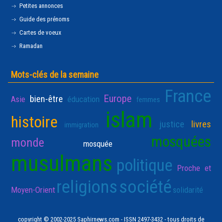
Petites annonces
Guide des prénoms
Cartes de voeux
Ramadan
Mots-clés de la semaine
France
Europe
bien-être
Asie
éducation
femmes
islam
histoire
justice
livres
immigration
mosquées
monde
mosquée
musulmans
politique
Proche et
religions
société
Moyen-Orient
solidarité
copyright © 2002-2025 Saphirnews.com - ISSN 2497-3432 - tous droits de