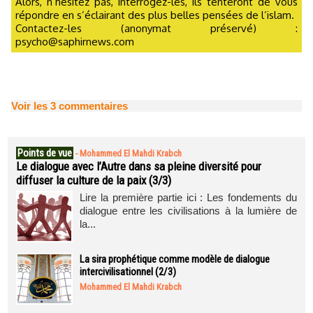
Alors, n’hésitez pas, interrogez-les, ils tenteront de vous
répondre en s’éclairant des plus belles pensées de l’islam.
Contactez-les (anonymat préservé) :
psycho@saphirnews.com
Voir les
3
commentaires
Points de vue
-
Mohammed El Mahdi Krabch
Le dialogue avec l’Autre dans sa pleine diversité pour
diffuser la culture de la paix (3/3)
Lire la première partie ici : Les fondements du
dialogue entre les civilisations à la lumière de
la...
La sira prophétique comme modèle de dialogue
intercivilisationnel (2/3)
Mohammed El Mahdi Krabch