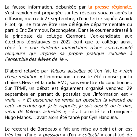
La fausse information, débunkée par
la presse régionale,
s'est rapidement propagée sur les réseaux sociaux après la
diffusion, mercredi 27 septembre, d’une lettre signée Annick
Pillot, qui se trouve être une déléguée départementale du
parti d’Eric Zemmour, Reconquête. Dans le courrier adressé à
la principale du collège Clermont, l’ex-candidate aux
élections législatives en 2022 écrit que le collège aurait
cédé à
« une évidente intimidation d’une communauté
religieuse qui impose sa propre pratique cultuelle à
l’ensemble des élèves de 4e ».
D’abord relayée par
Valeurs actuelles
où l’on fait le
« récit
d’une reddition »
, l’information a ensuite été reprise par la
chaîne CNews et la radio RMC, sans émettre du conditionnel.
Sur TPMP, un débat est également organisé vendredi 29
septembre en partant du postulat que l’information est
«
vraie ». « Et personne ne remet en question la véracité de
cette anecdote qui, je le rappelle, je suis désolé de le dire,
vient de Valeurs actuelles »
, s'était attristé le chroniqueur
Hugo Manos. Il avait alors été tancé par Cyril Hanouna.
Le rectorat de Bordeaux a fait une mise au point et on est
très loin d'une
« pression »
d'un
« collectif »
constitué de