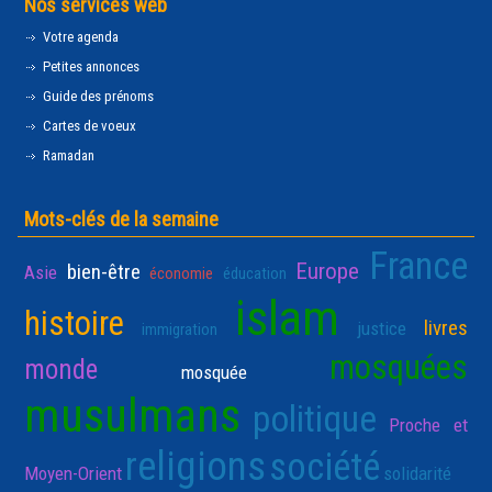
Nos services web
Votre agenda
Petites annonces
Guide des prénoms
Cartes de voeux
Ramadan
Mots-clés de la semaine
France
Europe
bien-être
Asie
économie
éducation
islam
histoire
livres
justice
immigration
mosquées
monde
mosquée
musulmans
politique
Proche et
religions
société
Moyen-Orient
solidarité