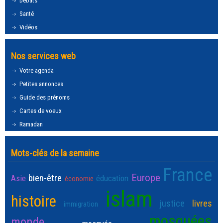
Débats
Santé
Vidéos
Nos services web
Votre agenda
Petites annonces
Guide des prénoms
Cartes de voeux
Ramadan
Mots-clés de la semaine
France
Europe
bien-être
Asie
éducation
économie
islam
histoire
justice
livres
immigration
mosquées
monde