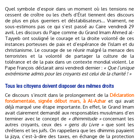
Quel symbole d’espoir dans un moment où les tensions ne
cessent de croître ou les chefs d’État tiennent des discours
de plus en plus guerriers et déstabilisateurs… Vraiment, ne
sous-estimons pas ce qui s’est passé au Caire vendredi 29
avril. Les discours du Pape comme du Grand Imam Ahmed al-
Tayyeb ont souligné le courage et la droite volonté de ces
instances porteuses de paix et d’espérance de l'islam et du
christianisme. Le courage de se réunir malgré la menace des
terroristes et la volonté de partager la culture de la
tolérance et de la paix dans un contexte mondial violent. Le
Pape François déclarait ainsi vendredi dernier :
« Que l’unique
extrémisme admis pour les croyants est celui de la charité ! »
Tous les citoyens doivent disposer des mêmes droits
Ce discours s’inscrit dans le prolongement de la
Déclaration
fondamentale, signée début mars, à Al-Azhar
et qui avait
déjà marqué une étape importante. En effet, le Grand Imam
avait clairement demandé aux responsables musulmans d’en
terminer avec le concept de
« dhimmitude »
concernant les
autres croyants, ceux des
« gens du Livre »
que sont les
chrétiens et les juifs. On rappellera que les dhimmis payaient
la jizya, c’est-à-dire des taxes, en échange de la protection