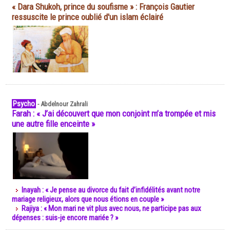
« Dara Shukoh, prince du soufisme » : François Gautier
ressuscite le prince oublié d'un islam éclairé
Psycho
-
Abdelnour Zahrali
Farah : « J’ai découvert que mon conjoint m’a trompée et mis
une autre fille enceinte »
Inayah : « Je pense au divorce du fait d’infidélités avant notre
mariage religieux, alors que nous étions en couple »
Rajiya : « Mon mari ne vit plus avec nous, ne participe pas aux
dépenses : suis-je encore mariée ? »