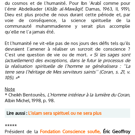
du cosmos et de l’humanité. Pour Ibn ‘Arabî comme pour
l’émir Abdelkader (
Kitâb al-Mawâqif
, Damas, 1963, II, 919),
Dieu est plus proche de nous durant cette période et, par
voie de conséquence, la science spirituelle de la
communauté muhammadienne y serait plus accomplie
qu’elle ne l’a jamais été.
Et l’humanité ne vit-elle pas de nos jours des défis tels qu’ils
devraient l’amener à réaliser un surcroit de conscience ?
C’est une question de vie ou de mort.
« Si les sages sont
(actuellement) des exceptions, dans le futur le processus de
la réalisation spirituelle de l’homme se généralisera : ‘‘La
terre sera l’héritage de Mes serviteurs saints’’ (Coran, s. 21, v.
105). »
*
Note
* Cheikh Bentounès,
L’Homme intérieur à la lumière du Coran
,
Albin Michel, 1998, p. 98.
Lire aussi :
L’islam sera spirituel ou ne sera plus
*****
Président de la
Fondation Conscience soufie,
Éric Geoffroy