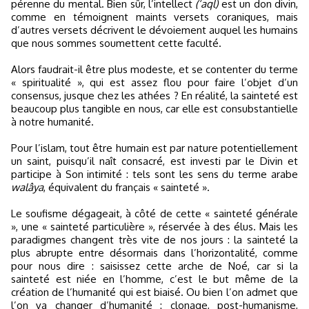
pérenne du mental. Bien sûr, l’intellect
(‘aql)
est un don divin,
comme en témoignent maints versets coraniques, mais
d’autres versets décrivent le dévoiement auquel les humains
que nous sommes soumettent cette faculté.
Alors faudrait-il être plus modeste, et se contenter du terme
« spiritualité », qui est assez flou pour faire l’objet d’un
consensus, jusque chez les athées ? En réalité, la sainteté est
beaucoup plus tangible en nous, car elle est consubstantielle
à notre humanité.
Pour l’islam, tout être humain est par nature potentiellement
un saint, puisqu’il naît consacré, est investi par le Divin et
participe à Son intimité : tels sont les sens du terme arabe
walâya
, équivalent du français « sainteté ».
Le soufisme dégageait, à côté de cette « sainteté générale
», une « sainteté particulière », réservée à des élus. Mais les
paradigmes changent très vite de nos jours : la sainteté la
plus abrupte entre désormais dans l’horizontalité, comme
pour nous dire : saisissez cette arche de Noé, car si la
sainteté est niée en l’homme, c’est le but même de la
création de l’humanité qui est biaisé. Ou bien l’on admet que
l’on va changer d’humanité : clonage, post-humanisme,