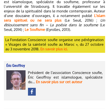
est islamologue, spécialiste du soufisme, professeur à
l‘université de Strasbourg. Il travaille également sur les
enjeux de la spiritualité dans le monde contemporain. Auteur
d’une douzaine d’ouvrages, il a notamment publié
L’islam
sera spirituel ou ne sera plus
(Le Seuil, 2016) ;
Un
éblouissement sans fin – La poésie dans le soufisme
(Le
Seuil, 2014) ;
Le Soufisme
(Eyrolles, 2013).
La Fondation Conscience soufie organise une pérégrination
« Visages de la sainteté soufie au Maroc », du 27 octobre
au 3 novembre 2018.
En savoir plus ici.
Éric Geoffroy
Président de l'association Conscience soufie,
Éric Geoffroy est islamologue, spécialiste
du...
En savoir plus sur cet auteur