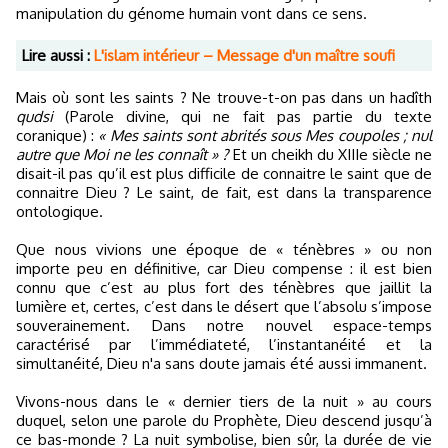
manipulation du génome humain vont dans ce sens.
Lire aussi :
L'islam intérieur – Message d'un maître soufi
Mais où sont les saints ? Ne trouve-t-on pas dans un hadîth
qudsi
(Parole divine, qui ne fait pas partie du texte
coranique) :
« Mes saints sont abrités sous Mes coupoles ; nul
autre que Moi ne les connaît » ?
Et un cheikh du XIIIe siècle ne
disait-il pas qu’il est plus difficile de connaitre le saint que de
connaitre Dieu ? Le saint, de fait, est dans la transparence
ontologique.
Que nous vivions une époque de « ténèbres » ou non
importe peu en définitive, car Dieu compense : il est bien
connu que c’est au plus fort des ténèbres que jaillit la
lumière et, certes, c’est dans le désert que l’absolu s’impose
souverainement. Dans notre nouvel espace-temps
caractérisé par l’immédiateté, l’instantanéité et la
simultanéité, Dieu n'a sans doute jamais été aussi immanent.
Vivons-nous dans le « dernier tiers de la nuit » au cours
duquel, selon une parole du Prophète, Dieu descend jusqu’à
ce bas-monde ? La nuit symbolise, bien sûr, la durée de vie