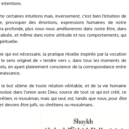
intentions.
e certaines intuitions mais, inversement, c'est bien l'intuition de
rite, provoquer des émotions, expressions humaines de notre
 sera profonde, plus nous nous améliorerons dans notre être, dans
t réalisée, et même dans notre attitude et nos comportements, qui
irituelle.
ie qui est nécessaire, la pratique rituelle inspirée par la vocation
ns le sens originel de « tendre vers », dans tous les moments de
uels, en ayant pleinement conscience de la correspondance entre
onnaissance.
t le but ultime de toute relation véritable, et de la vie humaine
solue dans l'union avec Dieu, source de tout ce qui est créé, ce
chrétien, ni musulman, mais qui seul
est
, tandis que nous, pour
être
 et devons être juifs, ou chrétiens ou musulmans.