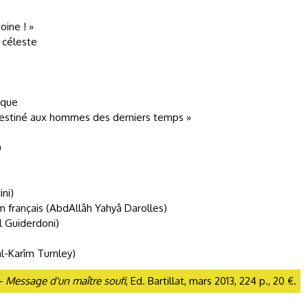
oine ! »
m céleste
ique
 destiné aux hommes des derniers temps »
)
ni)
am français (AbdAllâh Yahyâ Darolles)
l Guiderdoni)
al-Karîm Turnley)
 – Message d'un maître soufi
, Ed. Bartillat, mars 2013, 224 p., 20 €.