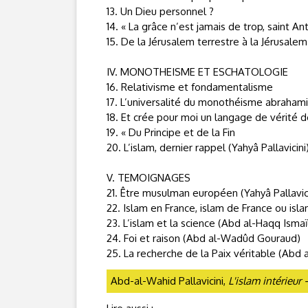
13. Un Dieu personnel ?
14. « La grâce n’est jamais de trop, saint Ant
15. De la Jérusalem terrestre à la Jérusale
IV. MONOTHEISME ET ESCHATOLOGIE
16. Relativisme et fondamentalisme
17. L’universalité du monothéisme abraham
18. Et crée pour moi un langage de vérité
19. « Du Principe et de la Fin
20. L’islam, dernier rappel (Yahyâ Pallavicini
V. TEMOIGNAGES
21. Être musulman européen (Yahyâ Pallavici
22. Islam en France, islam de France ou isl
23. L’islam et la science (Abd al-Haqq Ismaï
24. Foi et raison (Abd al-Wadûd Gouraud)
25. La recherche de la Paix véritable (Abd 
Abd-al-Wahid Pallavicini,
L'islam intérieur