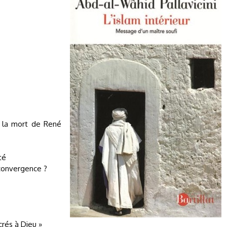
s la mort de René
té
convergence ?
crés à Dieu »