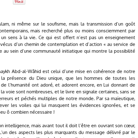
’islam, ni même sur le soufisme, mais la transmission d’un goût
s contemporains, mais recherché plus ou moins consciemment par
e un sens à la vie. Ce qui est offert n’est pas un enseignement
 vécus d’un chemin de contemplation et d’action « au service de
 au sein d’une communauté initiatique qui montre la possibilité
 Shaykh Abd-al-Wâhid est celui d’une mise en cohérence de notre
 de la présence du Dieu unique, que les hommes de toutes les
s de l’humanité ont adoré, et adorent encore, en Lui donnant de
 la voie sont nombreuses, et le livre en signale certaines, sans se
erreurs et péchés multiples de notre monde. Par sa maïeutique,
lever les voiles qui lui masquent les évidences ignorées, et se
ieu ô combien nécessaire !
on intelligence, mais avant tout il doit l’être en ouvrant son cœur,
 L’un des aspects les plus marquants du message délivré par le