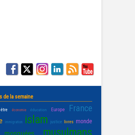
s de la semaine
France
Europe
-être
éducation
économie
islam
e
monde
justice
livres
immigration
musulmans
mosquées