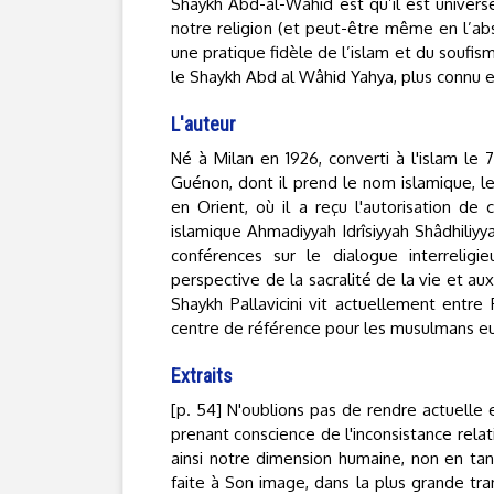
Shaykh Abd-al-Wâhid est qu’il est universel
notre religion (et peut-être même en l’abs
une pratique fidèle de l’islam et du soufi
le Shaykh Abd al Wâhid Yahya, plus connu
L'auteur
Né à Milan en 1926, converti à l'islam le 
Guénon, dont il prend le nom islamique, l
en Orient, où il a reçu l'autorisation d
islamique Ahmadiyyah Idrîsiyyah Shâdhiliyya
conférences sur le dialogue interrelig
perspective de la sacralité de la vie et au
Shaykh Pallavicini vit actuellement entr
centre de référence pour les musulmans e
Extraits
[p. 54] N'oublions pas de rendre actuelle
prenant conscience de l'inconsistance rela
ainsi notre dimension humaine, non en tant
faite à Son image, dans la plus grande tra