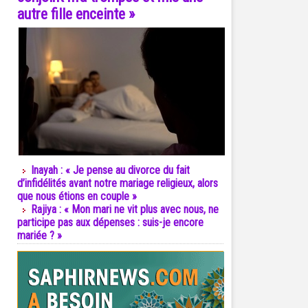
autre fille enceinte »
Inayah : « Je pense au divorce du fait
d’infidélités avant notre mariage religieux, alors
que nous étions en couple »
Rajiya : « Mon mari ne vit plus avec nous, ne
participe pas aux dépenses : suis-je encore
mariée ? »