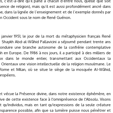
, c’est-à-dire qu’il parle à chacun d’entre nous, quelle que soit
ence de religion), mais qu’il est aussi profondément ancré dans
sme, dans la lignée de l’enseignement et de l’exemple donnés par
 en Occident sous le nom de René Guénon.
7 janvier 1951, le jour de la mort du métaphysicien français René
e Shaykh Abd-al-Wâhid Pallavicini a séjourné pendant trente ans
e conduire une branche autonome de la confrérie contemplative
h en Europe. De 1986 à nos jours, il a participé à des milliers de
ieux dans le monde entier, transmettant aux Occidentaux la
x Orientaux une vision intellectuelle de la religion musulmane. Le
e Rome et Milan, où se situe le siège de la mosquée AI-Wâhid,
uropéens.
 et vécue la Présence divine, dans notre existence éphémère, en
tive de cette existence face à l'omniprésence de l'Absolu. Visons
 qu'individus, mais en tant qu'expressions de la seule créature
nsparence possible, afin que sa lumière puisse nous pénétrer et