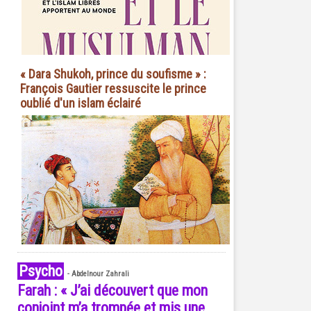
« Dara Shukoh, prince du soufisme » :
François Gautier ressuscite le prince
oublié d'un islam éclairé
Psycho
-
Abdelnour Zahrali
Farah : « J’ai découvert que mon
conjoint m’a trompée et mis une