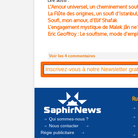
Lire aussi :
L'Amour universel, un cheminement souf
La Flûte des origines, un soufi d’Istanbu
Soufi, mon amour, d’Elif Shafak
L’engagement mystique de Malek Jân ne
Eric Geoffroy : Le soufisme, mode d’emp
Voir les
4
commentaires
Ru
Qui sommes-nous ?
Nous contacter
Régie publicitaire