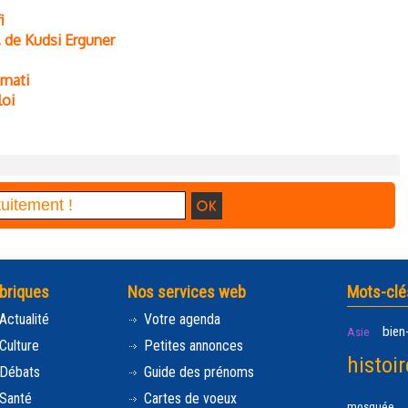
i
l, de Kudsi Erguner
’mati
loi
briques
Nos services web
Mots-clé
Actualité
Votre agenda
bien
Asie
Culture
Petites annonces
histoir
Débats
Guide des prénoms
Santé
Cartes de voeux
mosquée