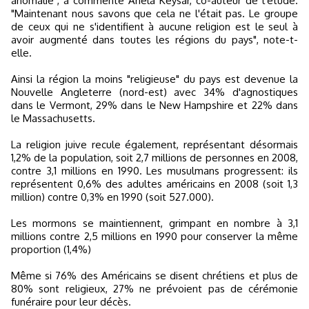
anomalie", a commenté Ariela Keysar, co-auteur de l'étude.
"Maintenant nous savons que cela ne l'était pas. Le groupe
de ceux qui ne s'identifient à aucune religion est le seul à
avoir augmenté dans toutes les régions du pays", note-t-
elle.
Ainsi la région la moins "religieuse" du pays est devenue la
Nouvelle Angleterre (nord-est) avec 34% d'agnostiques
dans le Vermont, 29% dans le New Hampshire et 22% dans
le Massachusetts.
La religion juive recule également, représentant désormais
1,2% de la population, soit 2,7 millions de personnes en 2008,
contre 3,1 millions en 1990. Les musulmans progressent: ils
représentent 0,6% des adultes américains en 2008 (soit 1,3
million) contre 0,3% en 1990 (soit 527.000).
Les mormons se maintiennent, grimpant en nombre à 3,1
millions contre 2,5 millions en 1990 pour conserver la même
proportion (1,4%)
Même si 76% des Américains se disent chrétiens et plus de
80% sont religieux, 27% ne prévoient pas de cérémonie
funéraire pour leur décès.