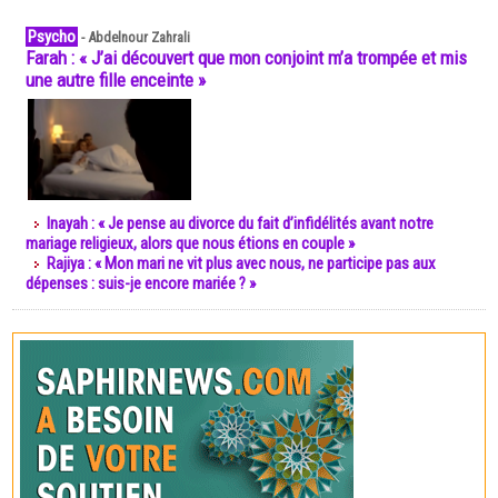
Psycho
-
Abdelnour Zahrali
Farah : « J’ai découvert que mon conjoint m’a trompée et mis
une autre fille enceinte »
Inayah : « Je pense au divorce du fait d’infidélités avant notre
mariage religieux, alors que nous étions en couple »
Rajiya : « Mon mari ne vit plus avec nous, ne participe pas aux
dépenses : suis-je encore mariée ? »