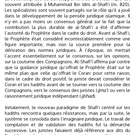
souvent attribuée à Muhammad Ibn Idris al-Shafi‘i (m. 820).
Les spécialistes sont souvent partagés sur le rôle qu’il a joué
dans le développement de la pensée juridique islamique. Il
n’y en a pas moins un consensus général sur le fait que la
contribution la plus durable de al-Shafi‘i a été d’affirmer
l’autorité du Prophète dans le cadre du droit. Avant al-Shafi‘i,
le Prophète était considéré incontestablement comme une
figure importante, mais non la source première pour la
dérivation des normes juridiques. À l’époque, on mettait
l’accent essentiellement sur le consensus, sur les opinions,
sur la coutume des Compagnons. Al-Shafi‘î affirma par contre
que la guidance juridique qu’offrait le Prophète était sur le
même plan que celle qu’offrait le Coran: pour cette raison,
dans le cadre du droit positif, le juriste devait considérer le
Coran et les hadiths avant de se tourner vers la coutume des
Compagnons, vers le consensus des juristes (
ijma’
) ou vers le
raisonnement juridique indépendant (
ijtihad
).
Initialement, le nouveau paradigme de Shafi‘i centré sur les
hadiths rencontra quelques résistances, mais par la suite, le
système se consolida dans l’imaginaire juridique. Le travail de
compilation et de validation des hadiths fut la démarche
successive. Les juristes faisaient déjà référence aux dits du