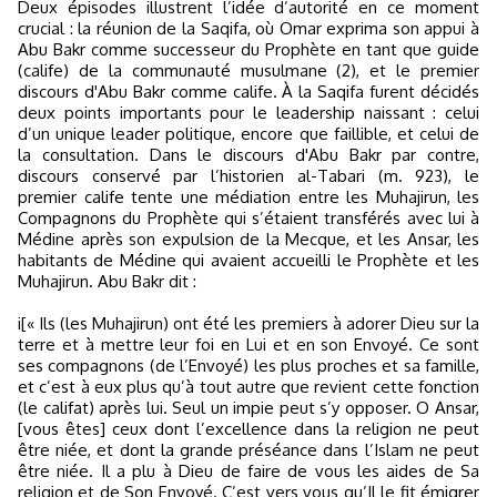
Deux épisodes illustrent l’idée d’autorité en ce moment
crucial : la réunion de la Saqifa, où Omar exprima son appui à
Abu Bakr comme successeur du Prophète en tant que guide
(calife) de la communauté musulmane (2), et le premier
discours d'Abu Bakr comme calife. À la Saqifa furent décidés
deux points importants pour le leadership naissant : celui
d’un unique leader politique, encore que faillible, et celui de
la consultation. Dans le discours d'Abu Bakr par contre,
discours conservé par l’historien al-Tabari (m. 923), le
premier calife tente une médiation entre les Muhajirun, les
Compagnons du Prophète qui s’étaient transférés avec lui à
Médine après son expulsion de la Mecque, et les Ansar, les
habitants de Médine qui avaient accueilli le Prophète et les
Muhajirun. Abu Bakr dit :
i[« Ils (les Muhajirun) ont été les premiers à adorer Dieu sur la
terre et à mettre leur foi en Lui et en son Envoyé. Ce sont
ses compagnons (de l’Envoyé) les plus proches et sa famille,
et c’est à eux plus qu’à tout autre que revient cette fonction
(le califat) après lui. Seul un impie peut s’y opposer. O Ansar,
[vous êtes] ceux dont l’excellence dans la religion ne peut
être niée, et dont la grande préséance dans l’Islam ne peut
être niée. Il a plu à Dieu de faire de vous les aides de Sa
religion et de Son Envoyé. C’est vers vous qu’Il le fit émigrer