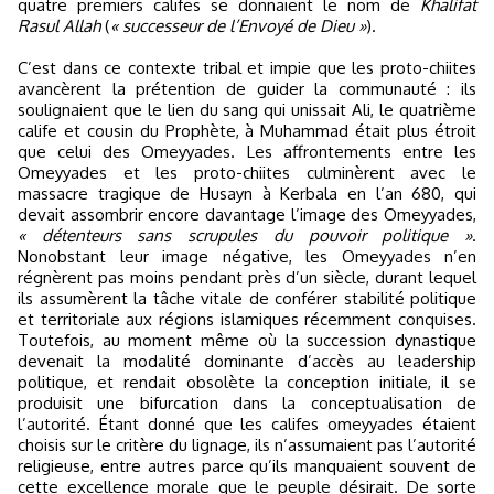
quatre premiers califes se donnaient le nom de
Khalifat
Rasul Allah
(
« successeur de l’Envoyé de Dieu »
).
C’est dans ce contexte tribal et impie que les proto-chiites
avancèrent la prétention de guider la communauté : ils
soulignaient que le lien du sang qui unissait Ali, le quatrième
calife et cousin du Prophète, à Muhammad était plus étroit
que celui des Omeyyades. Les affrontements entre les
Omeyyades et les proto-chiites culminèrent avec le
massacre tragique de Husayn à Kerbala en l’an 680, qui
devait assombrir encore davantage l’image des Omeyyades,
« détenteurs sans scrupules du pouvoir politique »
.
Nonobstant leur image négative, les Omeyyades n’en
régnèrent pas moins pendant près d’un siècle, durant lequel
ils assumèrent la tâche vitale de conférer stabilité politique
et territoriale aux régions islamiques récemment conquises.
Toutefois, au moment même où la succession dynastique
devenait la modalité dominante d’accès au leadership
politique, et rendait obsolète la conception initiale, il se
produisit une bifurcation dans la conceptualisation de
l’autorité. Étant donné que les califes omeyyades étaient
choisis sur le critère du lignage, ils n’assumaient pas l’autorité
religieuse, entre autres parce qu’ils manquaient souvent de
cette excellence morale que le peuple désirait. De sorte