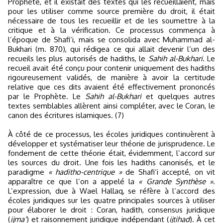
Prophète, et il existait des textes qui les recueillaient, mais
pour les utiliser comme source première du droit, il était
nécessaire de tous les recueillir et de les soumettre à la
critique et à la vérification. Ce processus commença à
l’époque de Shafi‘i, mais se consolida avec Muhammad al-
Bukhari (m. 870), qui rédigea ce qui allait devenir l’un des
recueils les plus autorisés de hadiths, le
Sahih al-Bukhari
. Le
recueil avait été conçu pour contenir uniquement des hadiths
rigoureusement validés, de manière à avoir la certitude
relative que ces dits avaient été effectivement prononcés
par le Prophète. Le
Sahih al-Bukhari
et quelques autres
textes semblables allèrent ainsi compléter, avec le Coran, le
canon des écritures islamiques. (7)
À côté de ce processus, les écoles juridiques continuèrent à
développer et systématiser leur théorie de jurisprudence. Le
fondement de cette théorie était, évidemment, l’accord sur
les sources du droit. Une fois les hadiths canonisés, et le
paradigme
« haditho-centrique »
de Shafi‘i accepté, on vit
apparaître ce que l’on a appelé la
« Grande Synthèse »
.
L’expression, due à Wael Hallaq, se réfère à l’accord des
écoles juridiques sur les quatre principales sources à utiliser
pour élaborer le droit : Coran, hadith, consensus juridique
(
ijma‘
) et raisonnement juridique indépendant (
ijtihad
). À cet