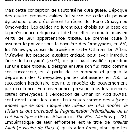
Mais cette conception de l’autorité ne dura guère. L’époque
des quatre premiers califes fut suivie de celle du pouvoir
dynastique, plus précisément le règne des Banu Omayya ou
Omeyyades. Les guides ne furent plus choisis sur la base de
la prééminence religieuse et de l’excellence morale, mais en
vertu de leur appartenance tribale. Le premier calife à
assumer le pouvoir sous la bannière des Omeyyades, en 661,
fut Mu‘awiya, cousin du troisième calife Othman Ibn Affan.
Mu‘awiya fut presque aussitôt critiqué pour avoir introduit
l’idée de la royauté (
mulk
), puisqu’il avait justifié sa position
sur une base tribale. Il désigna ensuite son fils Yazid comme
son successeur, et, à partir de ce moment et jusqu’à la
déposition des Omeyyades par les abbassides en 750, la
succession héréditaire devint le modèle de gouvernement
par excellence. En conséquence, presque tous les premiers
califes omeyyades, à l’exception de Omar Ibn Abd al-Aziz,
sont décrits dans les textes historiques comme des
« tyrans
impies qui se sont moqué des idéaux les plus nobles de
l’Islam et ont provoqué la fragmentation irrémédiable de la
cité islamique »
(Asma Afsaruddin,
The First Muslims
, p. 78).
Emblématique de leur effronterie est le titre de
Khalifat
Allah
(
« vicaire de Dieu »
) qu’ils adoptèrent, alors que les