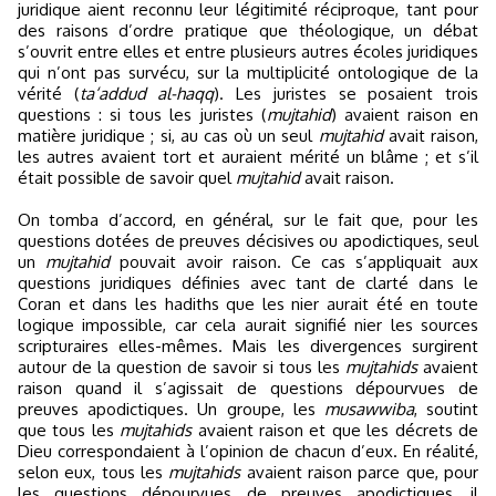
juridique aient reconnu leur légitimité réciproque, tant pour
des raisons d’ordre pratique que théologique, un débat
s’ouvrit entre elles et entre plusieurs autres écoles juridiques
qui n’ont pas survécu, sur la multiplicité ontologique de la
vérité (
ta‘addud al-haqq
). Les juristes se posaient trois
questions : si tous les juristes (
mujtahid
) avaient raison en
matière juridique ; si, au cas où un seul
mujtahid
avait raison,
les autres avaient tort et auraient mérité un blâme ; et s’il
était possible de savoir quel
mujtahid
avait raison.
On tomba d’accord, en général, sur le fait que, pour les
questions dotées de preuves décisives ou apodictiques, seul
un
mujtahid
pouvait avoir raison. Ce cas s’appliquait aux
questions juridiques définies avec tant de clarté dans le
Coran et dans les hadiths que les nier aurait été en toute
logique impossible, car cela aurait signifié nier les sources
scripturaires elles-mêmes. Mais les divergences surgirent
autour de la question de savoir si tous les
mujtahids
avaient
raison quand il s’agissait de questions dépourvues de
preuves apodictiques. Un groupe, les
musawwiba
, soutint
que tous les
mujtahids
avaient raison et que les décrets de
Dieu correspondaient à l’opinion de chacun d’eux. En réalité,
selon eux, tous les
mujtahids
avaient raison parce que, pour
les questions dépourvues de preuves apodictiques, il