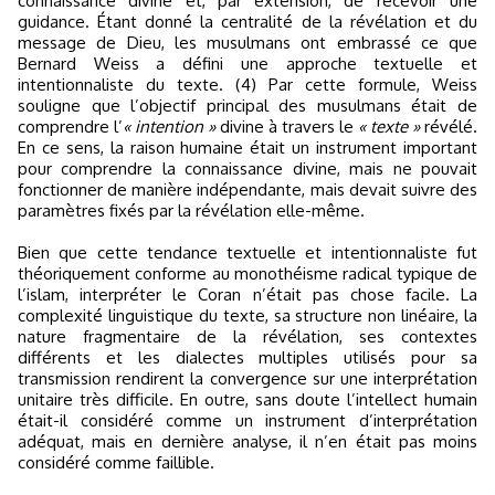
connaissance divine et, par extension, de recevoir une
guidance. Étant donné la centralité de la révélation et du
message de Dieu, les musulmans ont embrassé ce que
Bernard Weiss a défini une approche textuelle et
intentionnaliste du texte. (4) Par cette formule, Weiss
souligne que l’objectif principal des musulmans était de
comprendre l’
« intention »
divine à travers le
« texte »
révélé.
En ce sens, la raison humaine était un instrument important
pour comprendre la connaissance divine, mais ne pouvait
fonctionner de manière indépendante, mais devait suivre des
paramètres fixés par la révélation elle-même.
Bien que cette tendance textuelle et intentionnaliste fut
théoriquement conforme au monothéisme radical typique de
l’islam, interpréter le Coran n’était pas chose facile. La
complexité linguistique du texte, sa structure non linéaire, la
nature fragmentaire de la révélation, ses contextes
différents et les dialectes multiples utilisés pour sa
transmission rendirent la convergence sur une interprétation
unitaire très difficile. En outre, sans doute l’intellect humain
était-il considéré comme un instrument d’interprétation
adéquat, mais en dernière analyse, il n’en était pas moins
considéré comme faillible.