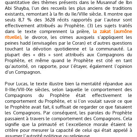
quantitative des thèmes présents dans le Musannaf de Ibn
Abi Shayba, l’un des recueils les plus anciens de traditions
existants, remontant à la fin du IIe/VIIIe siècle. Il montre que
seuls 8,7 % des 3628 récits rapportés par l’auteur sont
effectivement attribués au Prophète. (3) Les sujets traités
dans le texte comprennent la prière,
la zakat (aumône
rituelle),
le divorce, les crimes auxquels s’appliquent les
peines hadd (envisagées par le Coran) et d’autres questions
touchant la dévotion quotidienne et la communauté. La
plupart des « dits » sont attribués aux Compagnons du
Prophète, et même quand le Prophète est cité en tant
qu’autorité, on rapporte, pour l’étayer, également l’opinion
d’un Compagnon.
Pour Lucas, le texte illustre bien la mentalité répandue aux
II-IIIe/VIII-IXe siècles, selon laquelle le comportement des
Compagnons du Prophète était effectivement le
comportement du Prophète, et si l’on voulait savoir ce que
le Prophète avait fait, il suffisait de regarder ce que faisaient
les Compagnons. Par conséquent, les paroles du Prophète
passaient à travers le comportement des Compagnons. Cela
signifie que la primauté et l’excellence morale étaient le
critère pour mesurer la capacité de celui qui était appelé à
assumer l’autorité politique ou religieuse.