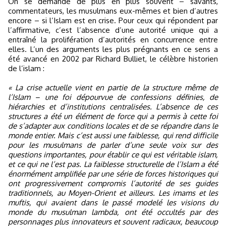
On se demande de plus en plus souvent – savants,
commentateurs, les musulmans eux-mêmes et bien d’autres
encore – si l’Islam est en crise. Pour ceux qui répondent par
l’affirmative, c’est l’absence d’une autorité unique qui a
entraîné la prolifération d’autorités en concurrence entre
elles. L’un des arguments les plus prégnants en ce sens a
été avancé en 2002 par Richard Bulliet, le célèbre historien
de l’islam :
« La crise actuelle vient en partie de la structure même de
l’Islam – une foi dépourvue de confessions définies, de
hiérarchies et d’institutions centralisées. L’absence de ces
structures a été un élément de force qui a permis à cette foi
de s’adapter aux conditions locales et de se répandre dans le
monde entier. Mais c’est aussi une faiblesse, qui rend difficile
pour les musulmans de parler d’une seule voix sur des
questions importantes, pour établir ce qui est véritable islam,
et ce qui ne l’est pas. La faiblesse structurelle de l’Islam a été
énormément amplifiée par une série de forces historiques qui
ont progressivement compromis l’autorité de ses guides
traditionnels, au Moyen-Orient et ailleurs. Les imams et les
muftis, qui avaient dans le passé modelé les visions du
monde du musulman lambda, ont été occultés par des
personnages plus innovateurs et souvent radicaux, beaucoup