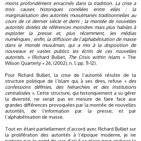
moins profondément enracinés dans la tradition. La crise a
trois causes historiques corrélées entre elles : la
marginalisation des autorités musulmanes traditionnelles au
cours de ce dernier siècle et demi ; la montée de nouvelles
autorités dotées de références moindres mais plus habiles à
exploiter la presse et, plus récemment, les médias
numériques ; enfin, la diffusion de l’alphabétisation de masse
dans le monde musulman, qui a mis à la disposition de
nouveaux et vastes publics les écrits de ces nouvelles
autorités. »
(Richard Bulliet,
The Crisis within Islam
, « The
Wilson Quarterly » 26, (2002), n. 1, pp. 11-12).
Pour Richard Bulliet, la crise de l’autorité résulte de la
structure politique de l’Islam qui, à ses dires, refuse
« des
confessions définies, des hiérarchies et des institutions
centralisées »
. Cette structure, qui historiquement a su gérer
la diversité, ne serait pas en mesure de faire face aux
grandes différences provoquées par la montée de nouvelles
autorités, de l’information par la presse, et par
l’alphabétisation de masse.
Tout en étant partiellement d’accord avec Richard Bulliet sur
la prolifération des autorités à l’époque moderne, je ne
partage pas le point de vue d’où il se place pour analyser la