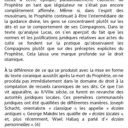
Prophète en tant que législateur ne s’était pas encore
complètement affirmée. Même si, dans l’esprit des
musulmans, le Prophète continuait à être l’intermédiaire de
la guidance divine, les gens se concentraient plutôt sur les
dits et sur le comportement de ses Compagnons. Dans le
texte qu’analyse Lucas, on s’en aperçoit du fait que les
normes et les justifications juridiques relatives aux actes du
culte se fondent sur la pratique qu’observaient les
Compagnons plutôt que sur des préceptes explicites du
Prophète. Cela laissa une marque profonde sur le droit
islamique.
À la différence de ce qui se produisit avec la mise en forme
du texte coranique aussitôt après la mort du Prophète, on ne
procéda pas immédiatement dans le domaine du droit à la
compilation de recueils canoniques de ses dits. Ce que l’on
vit apparaître, au II/VIIIe siècle, ce furent en revanche des
autorités juridiques locales. Ces premières communautés
juridiques ont été qualifiées de différentes manières. Joseph
Schacht, orientaliste
« classique »
, les appelle
« écoles
antiques »,
George Makdisi les qualifie de
« écoles locales »
,
et, plus récemment, Wael Hallaq a parlé d’
« écoles
personnelles »
. (6)