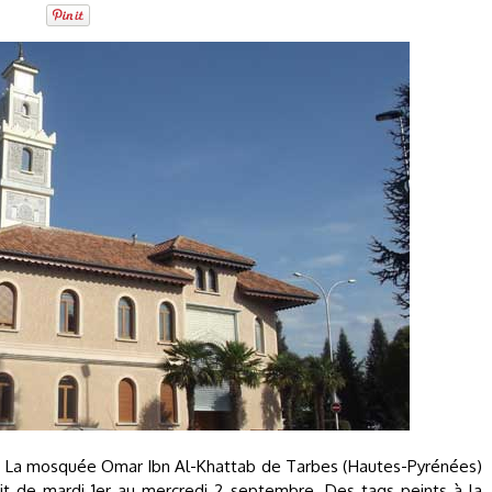
 La mosquée Omar Ibn Al-Khattab de Tarbes (Hautes-Pyrénées)
uit de mardi 1er au mercredi 2 septembre. Des tags peints à la