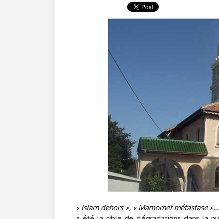
« Islam dehors », « Mamomet métastase »
…
a été la cible de dégradations dans la n