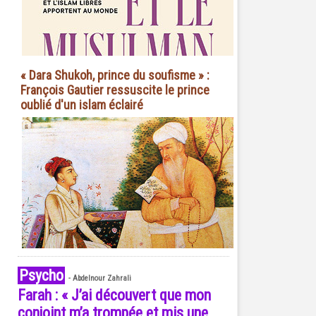
« Dara Shukoh, prince du soufisme » :
François Gautier ressuscite le prince
oublié d'un islam éclairé
Psycho
-
Abdelnour Zahrali
Farah : « J’ai découvert que mon
conjoint m’a trompée et mis une