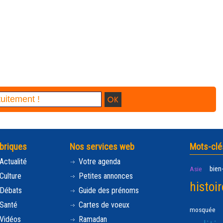
briques
Nos services web
Mots-clé
Actualité
Votre agenda
bien
Asie
Culture
Petites annonces
histoir
Débats
Guide des prénoms
Santé
Cartes de voeux
mosquée
Vidéos
Ramadan