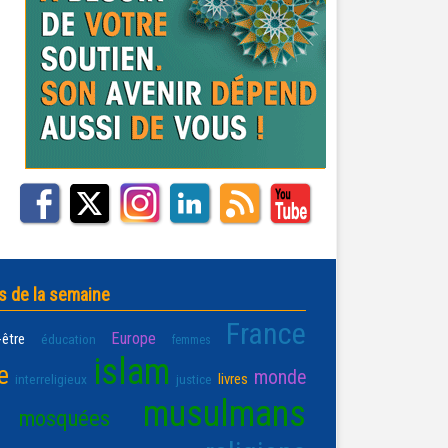
s de la semaine
France
Europe
-être
éducation
femmes
islam
e
monde
livres
interreligieux
justice
musulmans
mosquées