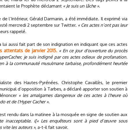
entaient le Prophète déclamant
« Je suis un lâche »
.
e de l’Intérieur, Gérald Darmanin, a été immédiate. Il exprimé via
sté mercredi 2 septembre sur Twitter.
« Ces actes n’ont pas leur
illeurs rappelé.
lui aussi fait part de son indignation en indiquant que ces actes
s attentats de janvier 2015.
« En ce jour d'ouverture du procès
yperCacher, je suis indigné par ces actes odieux de profanation.
ien à la communauté musulmane tarbaise, profondément heurtée
aliste des Hautes-Pyrénées. Christophe Cavaillès, le premier
municipal d’opposition à Tarbes, a déclaré apporter son soutien à
 dénoncer
« les amalgames dangereux de ces actes à l'heure où
bdo et de l'Hyper Cacher »
.
'est rendu dans la matinee à la mosquée en signe de soutien aux
te inacceptable. i[« Les enquêteurs sont à pied d’œuvre sous
s vite les auteurs »
, a-t-il fait savoir.