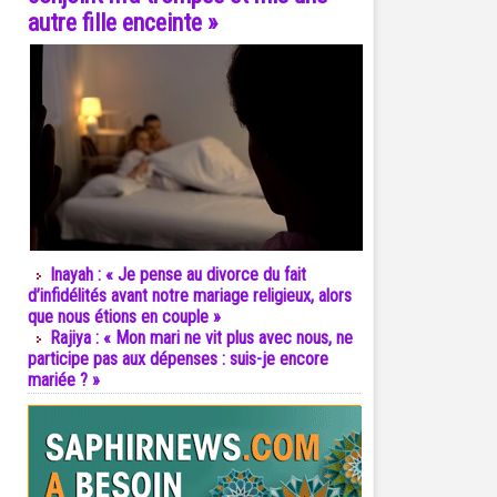
autre fille enceinte »
Inayah : « Je pense au divorce du fait
d’infidélités avant notre mariage religieux, alors
que nous étions en couple »
Rajiya : « Mon mari ne vit plus avec nous, ne
participe pas aux dépenses : suis-je encore
mariée ? »