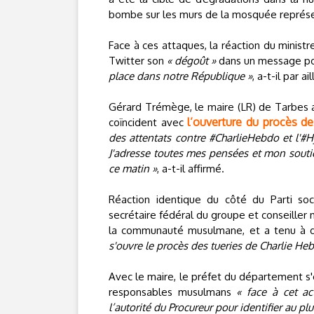
bombe sur les murs de la mosquée représ
Face à ces attaques, la réaction du ministr
Twitter son
« dégoût »
dans un message po
place dans notre République »
, a-t-il par a
Gérard Trémège, le maire (LR) de Tarbes a 
l’ouverture du procès de
coïncident avec
des attentats contre #CharlieHebdo et l'#H
J'adresse toutes mes pensées et mon sout
ce matin »
, a-t-il affirmé.
Réaction identique du côté du Parti soci
secrétaire fédéral du groupe et conseiller 
la communauté musulmane, et a tenu à
s'ouvre le procès des tueries de Charlie He
Avec le maire, le préfet du département s
responsables musulmans
« face à cet ac
l’autorité du Procureur pour identifier au plu