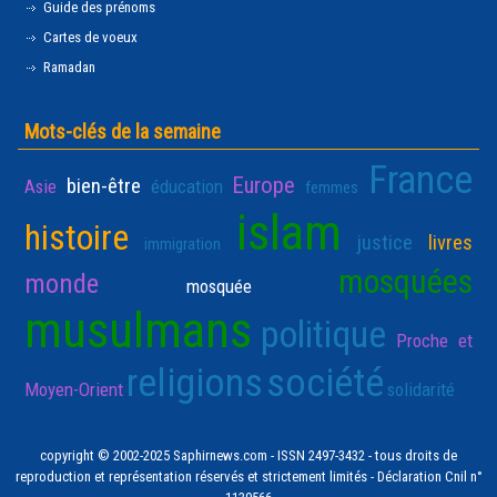
Guide des prénoms
Cartes de voeux
Ramadan
Mots-clés de la semaine
France
Europe
bien-être
Asie
éducation
femmes
islam
histoire
justice
livres
immigration
mosquées
monde
mosquée
musulmans
politique
Proche et
religions
société
Moyen-Orient
solidarité
copyright © 2002-2025 Saphirnews.com - ISSN 2497-3432 - tous droits de
reproduction et représentation réservés et strictement limités - Déclaration Cnil n°