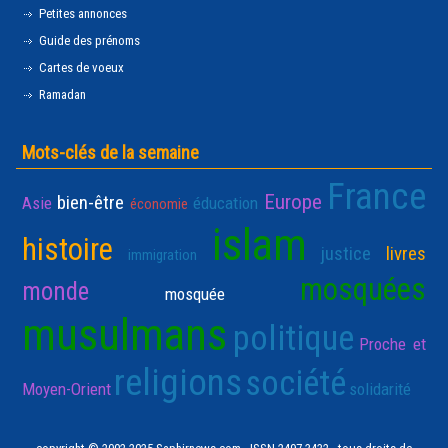
Petites annonces
Guide des prénoms
Cartes de voeux
Ramadan
Mots-clés de la semaine
France
Europe
bien-être
Asie
éducation
économie
islam
histoire
justice
livres
immigration
mosquées
monde
mosquée
musulmans
politique
Proche et
religions
société
Moyen-Orient
solidarité