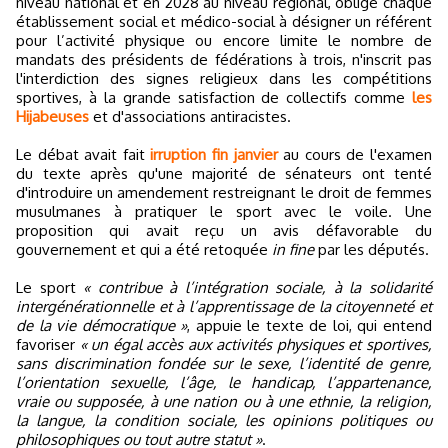
niveau national et en 2028 au niveau régional, oblige chaque
établissement social et médico-social à désigner un référent
pour l’activité physique ou encore limite le nombre de
mandats des présidents de fédérations à trois, n'inscrit pas
l'interdiction des signes religieux dans les compétitions
sportives, à la grande satisfaction de collectifs comme
les
Hijabeuses
et d'associations antiracistes.
Le débat avait fait
irruption fin janvier
au cours de l'examen
du texte après qu'une majorité de sénateurs ont tenté
d'introduire un amendement restreignant le droit de femmes
musulmanes à pratiquer le sport avec le voile. Une
proposition qui avait reçu un avis défavorable du
gouvernement et qui a été retoquée
in fine
par les députés.
Le sport
« contribue à l’intégration sociale, à la solidarité
intergénérationnelle et à l’apprentissage de la citoyenneté et
de la vie démocratique »
, appuie le texte de loi, qui entend
favoriser
« un égal accès aux activités physiques et sportives,
sans discrimination fondée sur le sexe, l’identité de genre,
l’orientation sexuelle, l’âge, le handicap, l’appartenance,
vraie ou supposée, à une nation ou à une ethnie, la religion,
la langue, la condition sociale, les opinions politiques ou
philosophiques ou tout autre statut »
.