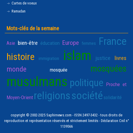
Cartes de voeux
Ramadan
Mots-clés de la semaine
France
Europe
bien-être
Asie
éducation
femmes
islam
histoire
justice
livres
immigration
mosquées
monde
mosquée
musulmans
politique
Proche et
religions
société
Moyen-Orient
solidarité
copyright © 2002-2025 Saphirnews.com - ISSN 2497-3432 - tous droits de
reproduction et représentation réservés et strictement limités - Déclaration Cnil n°
1139566