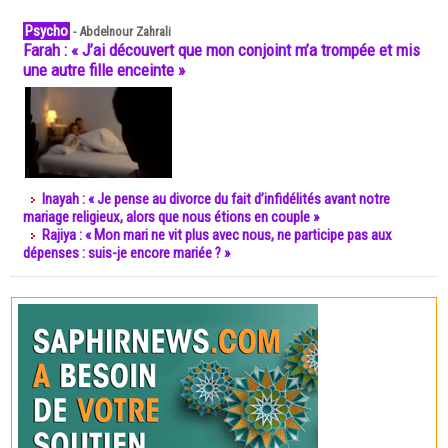
Psycho
-
Abdelnour Zahrali
Farah : « J’ai découvert que mon conjoint m’a trompée et mis
une autre fille enceinte »
Inayah : « Je pense au divorce du fait d’infidélités avant notre
mariage religieux, alors que nous étions en couple »
Rajiya : « Mon mari ne vit plus avec nous, ne participe pas aux
dépenses : suis-je encore mariée ? »