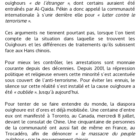
ouïghours
« de l’étranger »
, dont certains auraient été
entraînés par Al-Qaida. Pékin a donc appelé la communauté
internationale à s’unir derrière elle pour
« lutter contre le
terrorisme »
.
Ces arguments ne tiennent pourtant pas, lorsque l’on tient
compte de la situation dans laquelle se trouvent les
Ouïghours et les différences de traitements qu’ils subissent
face aux Hans chinois.
Pour mieux les contrôler, les arrestations sont monnaie
courante depuis des décennies. Depuis 2001, la répression
politique et religieuse envers cette minorité s’est accentuée
sous couvert de l’anti-terrorisme. Pour éviter les ennuis, le
silence sur cette réalité s’est installé et la cause ouïghoure a
été
« oubliée »
. Jusqu’à aujourd’hui.
Pour tenter de se faire entendre du monde, la diaspora
ouïghoure est d’ores et déjà mobilisée. Une centaine d’entre
eux ont manifesté à Toronto, au Canada, mercredi 8 juillet,
devant le consulat de Chine. Une cinquantaine de personnes
de la communauté ont aussi fait de même en France, au
Trocadéro, afin de dénoncer
« le massacre du peuple
ouïghour »
par le gouvernement chinois.