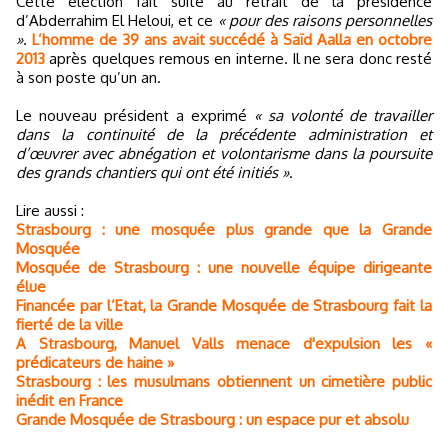
Cette élection fait suite au retrait de la présidence
d’Abderrahim El Heloui, et ce
« pour des raisons personnelles
»
.
L’homme de 39 ans avait succédé à Saïd Aalla en octobre
2013
après quelques remous en interne. Il ne sera donc resté
à son poste qu’un an.
Le nouveau président a exprimé
« sa volonté de travailler
dans la continuité de la précédente administration et
d’œuvrer avec abnégation et volontarisme dans la poursuite
des grands chantiers qui ont été initiés »
.
Lire aussi :
Strasbourg : une mosquée plus grande que la Grande
Mosquée
Mosquée de Strasbourg : une nouvelle équipe dirigeante
élue
Financée par l’Etat, la Grande Mosquée de Strasbourg fait la
fierté de la ville
A Strasbourg, Manuel Valls menace d'expulsion les «
prédicateurs de haine »
Strasbourg : les musulmans obtiennent un cimetière public
inédit en France
Grande Mosquée de Strasbourg : un espace pur et absolu