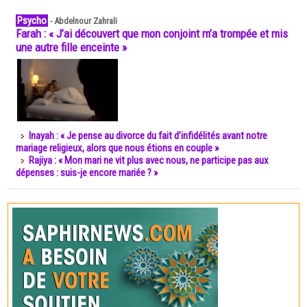
Psycho
-
Abdelnour Zahrali
Farah : « J’ai découvert que mon conjoint m’a trompée et mis
une autre fille enceinte »
Inayah : « Je pense au divorce du fait d’infidélités avant notre
mariage religieux, alors que nous étions en couple »
Rajiya : « Mon mari ne vit plus avec nous, ne participe pas aux
dépenses : suis-je encore mariée ? »