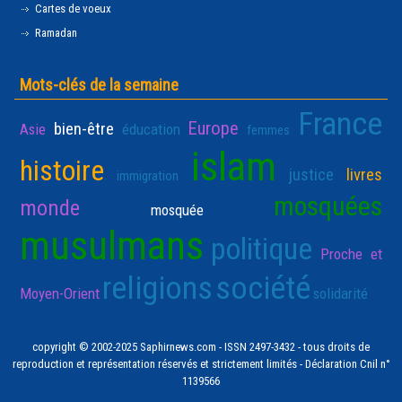
Cartes de voeux
Ramadan
Mots-clés de la semaine
France
Europe
bien-être
Asie
éducation
femmes
islam
histoire
justice
livres
immigration
mosquées
monde
mosquée
musulmans
politique
Proche et
religions
société
Moyen-Orient
solidarité
copyright © 2002-2025 Saphirnews.com - ISSN 2497-3432 - tous droits de
reproduction et représentation réservés et strictement limités - Déclaration Cnil n°
1139566