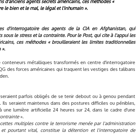
ions d'anciens agents secrets américains, ces méthodes «
e le bien et le mal, le légal et l'inhumain ».
s d'interrogatoire des agents de la CIA en Afghanistan, qui
s sous le stress et la contrainte.
Pour le Post, qui cite à l'appui les
cains, ces méthodes « brouilleraient les limites traditionnelles
 ».
 conteneurs métalliques transformés en centre d'interrogatoire
QG des forces américaines qui traquent les vestiges des talibans
den.
 seraient parfois obligés de se tenir debout ou à genou pendant
. Ils seraient maintenus dans des postures difficiles ou pénibles,
une lumière artificielle 24 heures sur 24, dans le cadre d'une
contrainte
».
cettes multiples contre le terrorisme menée par l'administration
t pourtant vital, constitue la détention et l'interrogatoire de