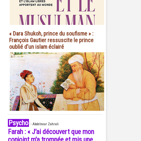
« Dara Shukoh, prince du soufisme » :
François Gautier ressuscite le prince
oublié d'un islam éclairé
Psycho
-
Abdelnour Zahrali
Farah : « J’ai découvert que mon
conjoint m’a trompée et mis une