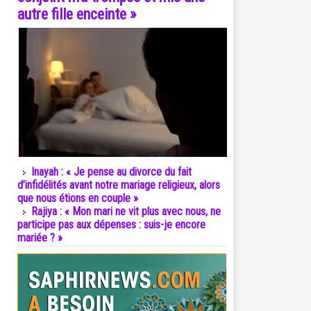
autre fille enceinte »
Inayah : « Je pense au divorce du fait
d’infidélités avant notre mariage religieux, alors
que nous étions en couple »
Rajiya : « Mon mari ne vit plus avec nous, ne
participe pas aux dépenses : suis-je encore
mariée ? »