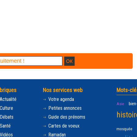
briques
Nos services web
Mots-clé
Actualité
Votre agenda
bien
Asie
Culture
Petites annonces
histoir
Débats
Guide des prénoms
Santé
Cartes de voeux
mosquée
Vidéos
Ramadan