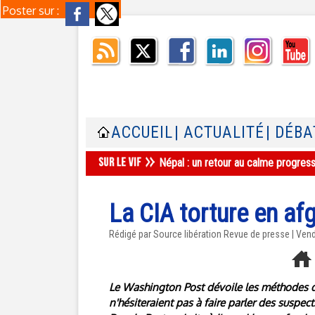
Poster sur :
ACCUEIL
| ACTUALITÉ
| DÉBA
Népal : un retour au calme progres
La CIA torture en afg
Rédigé par Source libération Revue de presse | Ve
Le Washington Post dévoile les méthodes d'
n'hésiteraient pas à faire parler des suspects