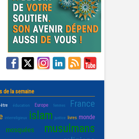
s de la semaine
France
Europe
-être
éducation
femmes
islam
e
monde
livres
interreligieux
justice
musulmans
mosquées