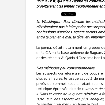
Pour le Post, qui cite à l'appui les confess
brouilleraient les limites traditionnelles entr
Le Washington Post dévoile les méthode
n'hésiteraient pas à faire parler des suspect
confessions d'anciens agents secrets améri
entre le bien et le mal, le légal et l'inhumain
Le journal décrit notamment un groupe de
de la CIA sur la base aérienne de Bagram, 
et des réseaux Al Qaïda d'Oussama ben La
Des méthodes peu conventionnelles
Les suspects qui refuseraient de coopérer
plusieurs heures, le visage cagoulé de noir
privés de sommeil tout en étant soumis à 
technique éprouvée dite de «
stress et de 
«
Dans le cadre de la guerre générale à fa
Bush, l'un des aspects les plus opaques, e
terroristes présumés
», souligne le Post.