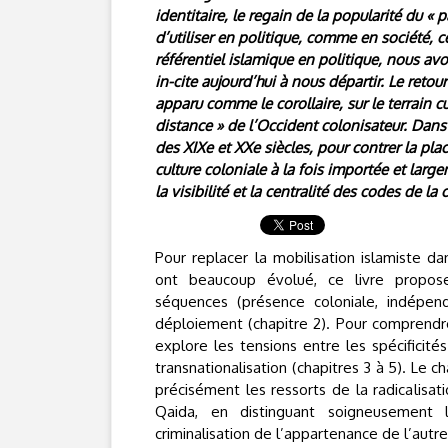
identitaire, le regain de la popularité du «
d’utiliser en politique, comme en société, ce
référentiel islamique en politique, nous 
in-cite aujourd’hui à nous départir. Le reto
apparu comme le corollaire, sur le terrain c
distance » de l’Occident colonisateur. Dan
des XIXe et XXe siècles, pour contrer la plac
culture coloniale à la fois importée et lar
la visibilité et la centralité des codes de la
Pour replacer la mobilisation islamiste da
ont beaucoup évolué, ce livre propose
séquences (présence coloniale, indépen
déploiement (chapitre 2). Pour comprendre 
explore les tensions entre les spécificit
transnationalisation (chapitres 3 à 5). Le 
précisément les ressorts de la radicalisat
Qaida, en distinguant soigneusement 
criminalisation de l’appartenance de l’autre