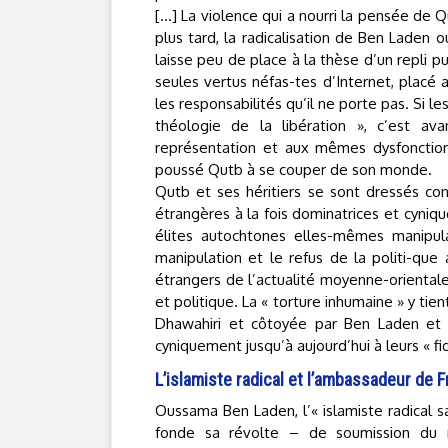
[…] La violence qui a nourri la pensée de Q
plus tard, la radicalisation de Ben Laden o
laisse peu de place à la thèse d’un repli pu
seules vertus néfas-tes d’Internet, placé 
les responsabilités qu’il ne porte pas. Si 
théologie de la libération », c’est a
représentation et aux mêmes dysfonction
poussé Qutb à se couper de son monde.
Qutb et ses héritiers se sont dressés con
étrangères à la fois dominatrices et cyniqu
élites autochtones elles-mêmes manipulatr
manipulation et le refus de la politi-que 
étrangers de l’actualité moyenne-orientale
et politique. La « torture inhumaine » y ti
Dhawahiri et côtoyée par Ben Laden et 
cyniquement jusqu’à aujourd’hui à leurs « fi
L’islamiste radical et l’ambassadeur de 
Oussama Ben Laden, l’« islamiste radical sa
fonde sa révolte – de soumission du ro