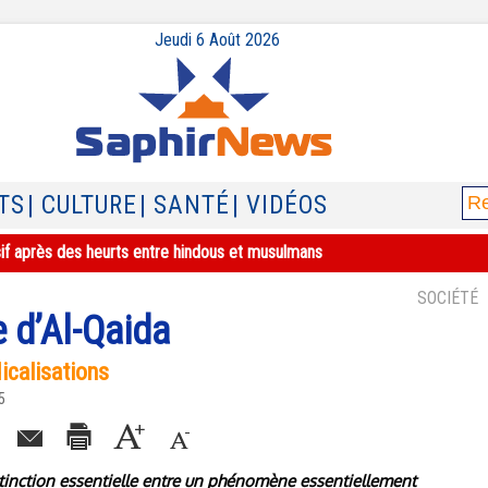
Jeudi 6 Août 2026
TS
| CULTURE
| SANTÉ
| VIDÉOS
sif après des heurts entre hindous et musulmans
SOCIÉTÉ
e d’Al-Qaida
icalisations
5
tinction essentielle entre un phénomène essentiellement