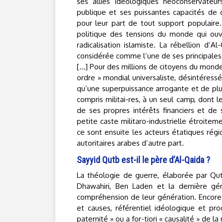
ses alliés idéologiques néoconservateur
publique et ses puissantes capacités de 
pour leur part de tout support populaire
politique des tensions du monde qui ou
radicalisation islamiste. La rébellion d’
considérée comme l’une de ses principales
[…] Pour des millions de citoyens du mond
ordre » mondial universaliste, désintéressé 
qu’une superpuissance arrogante et de plu
compris militai-res, à un seul camp, dont le
de ses propres intérêts financiers et de s
petite caste militaro-industrielle étroiteme
ce sont ensuite les acteurs étatiques régio
autoritaires arabes d’autre part.
Sayyid Qutb est-il le père d’Al-Qaida ?
La théologie de guerre, élaborée par Qut
Dhawahiri, Ben Laden et la dernière gén
compréhension de leur génération. Encore f
et causes, référentiel idéologique et pr
paternité » ou a for-tiori « causalité » de la 