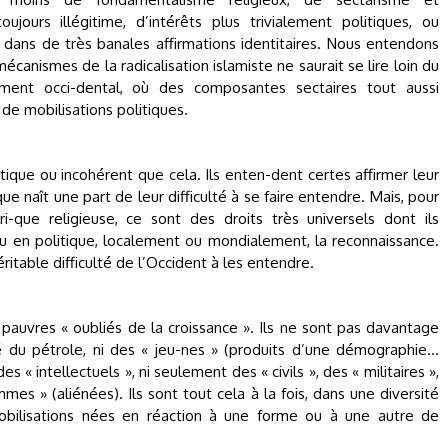
ours illégitime, d’intérêts plus trivialement politiques, ou
dans de très banales affirmations identitaires. Nous entendons
anismes de la radicalisation islamiste ne saurait se lire loin du
ment occi-dental, où des composantes sectaires tout aussi
e mobilisations politiques.
tique ou incohérent que cela. Ils enten-dent certes affirmer leur
que naît une part de leur difficulté à se faire entendre. Mais, pour
ori-que religieuse, ce sont des droits très universels dont ils
u en politique, localement ou mondialement, la reconnaissance.
éritable difficulté de l’Occident à les entendre.
pauvres « oubliés de la croissance ». Ils ne sont pas davantage
lé du pétrole, ni des « jeu-nes » (produits d’une démographie…
es « intellectuels », ni seulement des « civils », des « militaires »,
s » (aliénées). Ils sont tout cela à la fois, dans une diversité
obilisations nées en réaction à une forme ou à une autre de