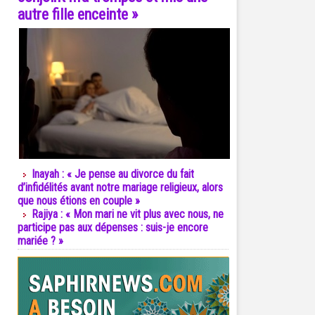
autre fille enceinte »
Inayah : « Je pense au divorce du fait
d’infidélités avant notre mariage religieux, alors
que nous étions en couple »
Rajiya : « Mon mari ne vit plus avec nous, ne
participe pas aux dépenses : suis-je encore
mariée ? »