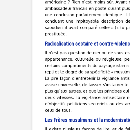
américaine ? Rien n’est moins sûr. Avant 
ambassadeur français en poste durant plusi
une conclusion parfaitement identique. Il 
concluant une impitoyable description de
saoudien, il avait comparé celle-ci (« tu 
prostituée.
Radicalisation sectaire et contre-violenc
Il n’est pas question de nier ou de sous-e
appartenance, culturelle ou religieuse, pe
certains compartiments du paysage islamiste
repli et le degré de sa spécificité « musulm
La pire façon d’entretenir la vigilance anti
assise universelle, de laisser s’instaurer
plus qu’aux autres, et que les principes qu
deux vitesses. La vigi-lance antisectaire
d’objectifs politiciens sectoriels ou des 
ceux de tous.
Les Frères musulmans et la modernisati
Il existe plusieurs façons de lire, et de f