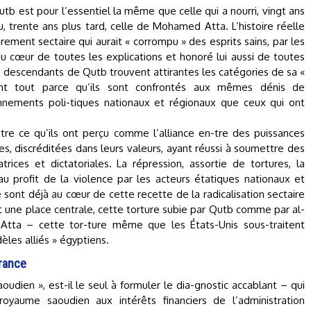
utb est pour l’essentiel la même que celle qui a nourri, vingt ans
u, trente ans plus tard, celle de Mohamed Atta. L’histoire réelle
rement sectaire qui aurait « corrompu » des esprits sains, par les
au cœur de toutes les explications et honoré lui aussi de toutes
les descendants de Qutb trouvent attirantes les catégories de sa «
vant tout parce qu’ils sont confrontés aux mêmes dénis de
nements poli-tiques nationaux et régionaux que ceux qui ont
tre ce qu’ils ont perçu comme l’alliance en-tre des puissances
es, discréditées dans leurs valeurs, ayant réussi à soumettre des
ices et dictatoriales. La répression, assortie de tortures, la
au profit de la violence par les acteurs étatiques nationaux et
 sont déjà au cœur de cette recette de la radicalisation sectaire
ent une place centrale, cette torture subie par Qutb comme par al-
Atta – cette tor-ture même que les États-Unis sous-traitent
dèles alliés » égyptiens.
France
oudien », est-il le seul à formuler le dia-gnostic accablant – qui
yaume saoudien aux intérêts financiers de l’administration