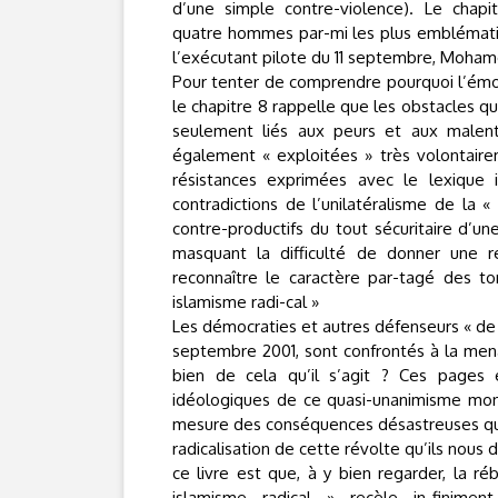
d’une simple contre-violence). Le chapi
quatre hommes par-mi les plus emblématiq
l’exécutant pilote du 11 septembre, Moham
Pour tenter de comprendre pourquoi l’émoti
le chapitre 8 rappelle que les obstacles q
seulement liés aux peurs et aux malent
également « exploitées » très volontairem
résistances exprimées avec le lexique 
contradictions de l’unilatéralisme de la «
contre-productifs du tout sécuritaire d’une
masquant la difficulté de donner une ré
reconnaître le caractère par-tagé des tor
islamisme radi-cal »
Les démocraties et autres défenseurs « de la
septembre 2001, sont confrontés à la mena
bien de cela qu’il s’agit ? Ces pages 
idéologiques de ce quasi-unanimisme mondi
mesure des conséquences désastreuses que 
radicalisation de cette révolte qu’ils nous 
ce livre est que, à y bien regarder, la ré
islamisme radical » recèle in-finime