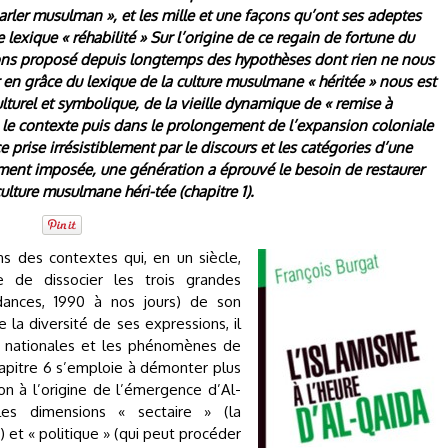
 parler musulman », et les mille et une façons qu’ont ses adeptes
 lexique « réhabilité » Sur l’origine de ce regain de fortune du
avons proposé depuis longtemps des hypothèses dont rien ne nous
ur en grâce du lexique de la culture musulmane « héritée » nous est
ulturel et symbolique, de la vieille dynamique de « remise à
s le contexte puis dans le prolongement de l’expansion coloniale
e prise irrésistiblement par le discours et les catégories d’une
gement imposée, une génération a éprouvé le besoin de restaurer
 culture musulmane héri-tée (chapitre 1).
ns des contextes qui, en un siècle,
 de dissocier les trois grandes
dances, 1990 à nos jours) de son
la diversité de ses expressions, il
és nationales et les phénomènes de
chapitre 6 s’emploie à démonter plus
ion à l’origine de l’émergence d’Al-
les dimensions « sectaire » (la
) et « politique » (qui peut procéder