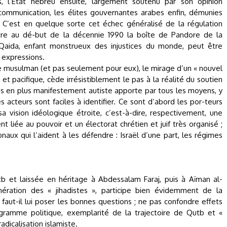
s, l’État hébreu ensuite, largement soutenu par son opinion
communication, les élites gouvernantes arabes enfin, démunies
. C’est en quelque sorte cet échec généralisé de la régulation
vre au dé-but de la décennie 1990 la boîte de Pandore de la
Al-Qaida, enfant monstrueux des injustices du monde, peut être
 expressions.
e musulman (et pas seulement pour eux), le mirage d’un « nouvel
et pacifique, cède irrésistiblement le pas à la réalité du soutien
s en plus manifestement autiste apporte par tous les moyens, y
s acteurs sont faciles à identifier. Ce sont d’abord les por-teurs
a vision idéologique étroite, c’est-à-dire, respectivement, une
nt liée au pouvoir et un électorat chrétien et juif très organisé ;
naux qui l’aident à les défendre : Israël d’une part, les régimes
b et laissée en héritage à Abdessalam Faraj, puis à Aïman al-
ération des « jihadistes », participe bien évidemment de la
aut-il lui poser les bonnes questions ; ne pas confondre effets
ogramme politique, exemplarité de la trajectoire de Qutb et «
radicalisation islamiste.