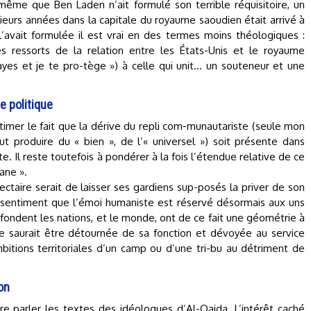
même que Ben Laden n’ait formulé son terrible réquisitoire, un
eurs années dans la capitale du royaume saoudien était arrivé à
l’avait formulée il est vrai en des termes moins théologiques :
s ressorts de la relation entre les États-Unis et le royaume
payes et je te pro-tège ») à celle qui unit… un souteneur et une
e politique
stimer le fait que la dérive du repli com-munautariste (seule mon
ut produire du « bien », de l’« universel ») soit présente dans
. Il reste toutefois à pondérer à la fois l’étendue relative de ce
ane ».
sectaire serait de laisser ses gardiens sup-posés la priver de son
 le sentiment que l’émoi humaniste est réservé désormais aux uns
i fondent les nations, et le monde, ont de ce fait une géométrie à
 ne saurait être détournée de sa fonction et dévoyée au service
ambitions territoriales d’un camp ou d’une tri-bu au détriment de
on
aire parler les textes des idéologues d’Al-Qaida. L’intérêt caché