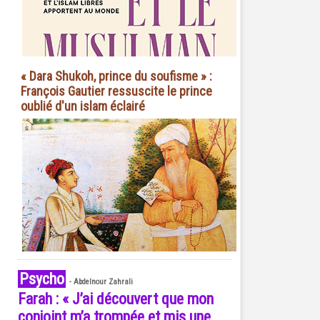
« Dara Shukoh, prince du soufisme » :
François Gautier ressuscite le prince
oublié d'un islam éclairé
Psycho
-
Abdelnour Zahrali
Farah : « J’ai découvert que mon
conjoint m’a trompée et mis une