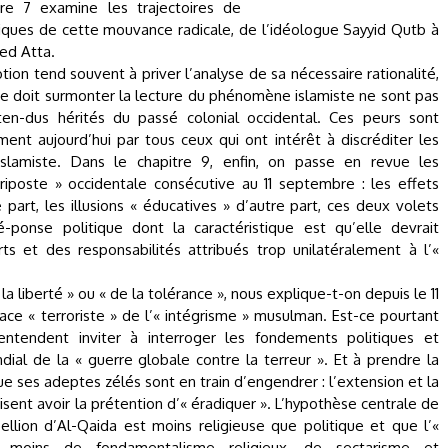
tre 7 examine les trajectoires de
ues de cette mouvance radicale, de l’idéologue Sayyid Qutb à
ed Atta.
on tend souvent à priver l’analyse de sa nécessaire rationalité,
ue doit surmonter la lecture du phénomène islamiste ne sont pas
en-dus hérités du passé colonial occidental. Ces peurs sont
ent aujourd’hui par tous ceux qui ont intérêt à discréditer les
islamiste. Dans le chapitre 9, enfin, on passe en revue les
 riposte » occidentale consécutive au 11 septembre : les effets
 part, les illusions « éducatives » d’autre part, ces deux volets
-ponse politique dont la caractéristique est qu’elle devrait
ts et des responsabilités attribués trop unilatéralement à l’«
 liberté » ou « de la tolérance », nous explique-t-on depuis le 11
ce « terroriste » de l’« intégrisme » musulman. Est-ce pourtant
entendent inviter à interroger les fondements politiques et
al de la « guerre globale contre la terreur ». Et à prendre la
ses adeptes zélés sont en train d’engendrer : l’extension et la
disent avoir la prétention d’« éradiquer ». L’hypothèse centrale de
bellion d’Al-Qaida est moins religieuse que politique et que l’«
nt moins de fondamentalisme religieux, de sectarisme et