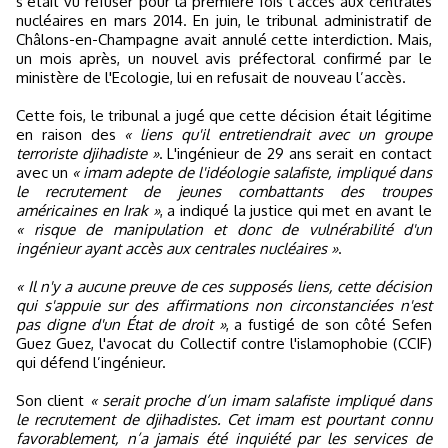
s’était vu refuser pour la première fois l’accès aux centrales
nucléaires en mars 2014. En juin, le tribunal administratif de
Châlons-en-Champagne avait annulé cette interdiction. Mais,
un mois après, un nouvel avis préfectoral confirmé par le
ministère de l'Ecologie, lui en refusait de nouveau l’accès.
Cette fois, le tribunal a jugé que cette décision était légitime
en raison des
« liens qu'il entretiendrait avec un groupe
terroriste djihadiste »
. L'ingénieur de 29 ans serait en contact
avec un
« imam adepte de l'idéologie salafiste, impliqué dans
le recrutement de jeunes combattants des troupes
américaines en Irak »
, a indiqué la justice qui met en avant le
« risque de manipulation et donc de vulnérabilité d'un
ingénieur ayant accès aux centrales nucléaires »
.
« Il n'y a aucune preuve de ces supposés liens, cette décision
qui s'appuie sur des affirmations non circonstanciées n'est
pas digne d'un État de droit »
, a fustigé de son côté Sefen
Guez Guez, l'avocat du Collectif contre l'islamophobie (CCIF)
qui défend l’ingénieur.
Son client
« serait proche d’un imam salafiste impliqué dans
le recrutement de djihadistes. Cet imam est pourtant connu
favorablement, n’a jamais été inquiété par les services de