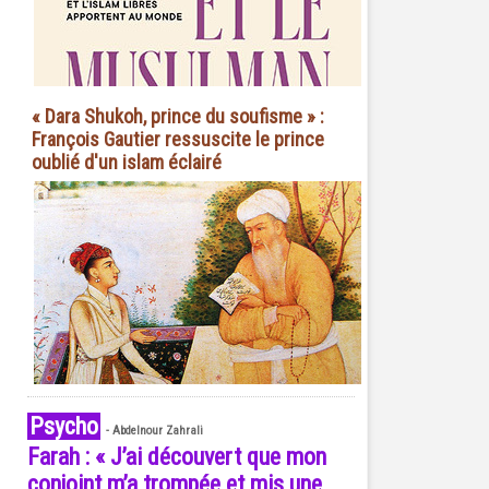
« Dara Shukoh, prince du soufisme » :
François Gautier ressuscite le prince
oublié d'un islam éclairé
Psycho
-
Abdelnour Zahrali
Farah : « J’ai découvert que mon
conjoint m’a trompée et mis une