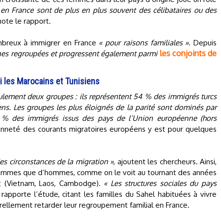
 en France sont de plus en plus souvent des célibataires ou des
 note le rapport.
breux à immigrer en France
« pour raisons familiales »
. Depuis
les conjoints de
nnes regroupées et progressent également parmi
 les Marocains et Tunisiens
ulement deux groupes : ils représentent 54 % des immigrés turcs
ns. Les groupes les plus éloignés de la parité sont dominés par
5 % des immigrés issus des pays de l’Union européenne (hors
ncienneté des courants migratoires européens y est pour quelques
s circonstances de la migration »
, ajoutent les chercheurs. Ainsi,
 femmes que d’hommes, comme on le voit au tournant des années
st (Vietnam, Laos, Cambodge).
« Les structures sociales du pays
, rapporte l’étude, citant les familles du Sahel habituées à vivre
urellement retarder leur regroupement familial en France.