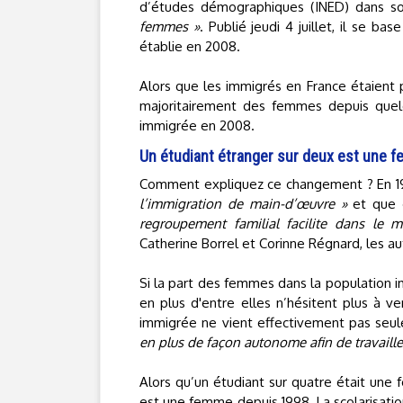
d’études démographiques (INED) dans so
femmes »
. Publié jeudi 4 juillet, il se b
établie en 2008.
Alors que les immigrés en France étaient 
majoritairement des femmes depuis quelq
immigrée en 2008.
Un étudiant étranger sur deux est une 
Comment expliquez ce changement ? En 197
l’immigration de main-d’œuvre »
et que c
regroupement familial facilite dans le 
Catherine Borrel et Corinne Régnard, les au
Si la part des femmes dans la population im
en plus d'entre elles n’hésitent plus à v
immigrée ne vient effectivement pas seu
en plus de façon autonome afin de travaille
Alors qu’un étudiant sur quatre était une 
est une femme depuis 1998. La scolarisatio