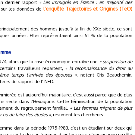
n dernier rapport
« Les immigrés en France : en majorité des
l’enquête Trajectoires et Origines (TeO)
ase sur les données de
principalement des hommes jusqu’à la fin du XXe siècle, ce sont
ues années. Elles représentaient ainsi 51 % de la population
femme
4, alors que la crise économique entraîne une
« suspension de
ertains travailleurs repartent,
« la reconnaissance du droit au
même temps l’arrivée des épouses »
, notent Cris Beauchemin,
teurs du rapport de l’INED.
migrée est aujourd’hui majoritaire, c’est aussi parce que de plus
enir seule dans l’Hexagone. Cette féminisation de la population
lement du regroupement familial.
« Les femmes migrent de plus
r ou de faire des études »
, résument les chercheurs.
femme dans la période 1975-1983, c’est un étudiant sur deux qui
n croissante de ces femmes dans leur pays d’origine joue un rôle