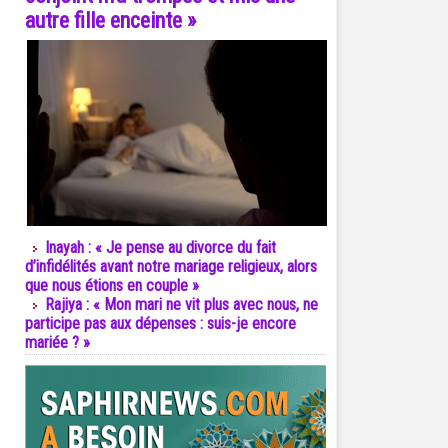
autre fille enceinte »
Inayah : « Je pense au divorce du fait
d’infidélités avant notre mariage religieux, alors
que nous étions en couple »
Rajiya : « Mon mari ne vit plus avec nous, ne
participe pas aux dépenses : suis-je encore
mariée ? »