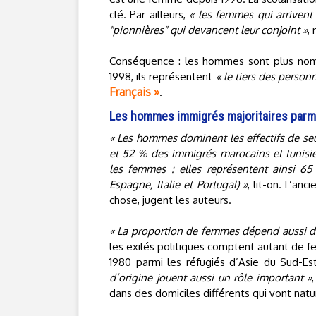
clé. Par ailleurs,
« les femmes qui arrivent
"pionnières" qui devancent leur conjoint »
,
Conséquence : les hommes sont plus nom
1998, ils représentent
« le tiers des perso
Français »
.
Les hommes immigrés majoritaires parmi
« Les hommes dominent les effectifs de se
et 52 % des immigrés marocains et tunisie
les femmes : elles représentent ainsi 6
Espagne, Italie et Portugal) »
, lit-on. L’a
chose, jugent les auteurs.
« La proportion de femmes dépend aussi de
les exilés politiques comptent autant de
1980 parmi les réfugiés d’Asie du Sud-E
d’origine jouent aussi un rôle important »
dans des domiciles différents qui vont nat