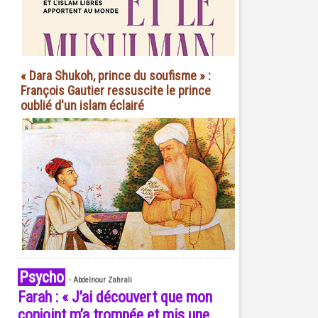
« Dara Shukoh, prince du soufisme » :
François Gautier ressuscite le prince
oublié d'un islam éclairé
Psycho
-
Abdelnour Zahrali
Farah : « J’ai découvert que mon
conjoint m’a trompée et mis une