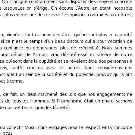
 On s’indigne constamment sans disposer des moyens concrets
lesquelles on s’érige. On écoute l’Autre, en étant incapable
est plus en mesure de recevoir les opinions contraires aux nôtres,
n, alignées, font de nous des êtres qui ne sont plus en capacité
 si ce n’est le temps d’un beau discours qui a pour vocation de
sa confiance ou d’engranger plus de crédibilité. Nous sommes
sage défait de l’amour vrai, désintéressé et sincère de notre
es qui sont dans la duplicité et se révèlent être des personnes à
uns, tantôt cruelles avec les autres. Nous considérons nos
occupent au sein de la société et du potentiel pouvoir qu’ils ont
tout à terme.
e, de fait, un idéal malmené dès lors que nos engagements ne
its de tous les Hommes. Si l’humanisme était un phare, sachons
l de nos petites et grandes lâchetés.
u collectif Musulmans engagés pour le respect et la concorde
i 974).