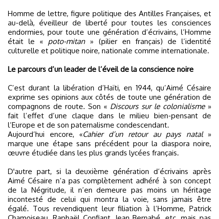
Homme de lettre, figure politique des Antilles Françaises, et
au-delà, éveilleur de liberté pour toutes les consciences
endormies, pour toute une génération d’écrivains, l’Homme
était le «
poto-mitan
» (pilier en français) de l’identité
culturelle et politique noire, nationale comme internationale.
Le parcours d’un leader de l’éveil de la conscience noire
C’est durant la libération d’Haïti, en 1944, qu’Aimé Césaire
exprime ses opinions aux côtés de toute une génération de
compagnons de route. Son «
Discours sur le colonialisme
»
fait l’effet d’une claque dans le milieu bien-pensant de
l’Europe et de son paternalisme condescendant.
Aujourd’hui encore, «
Cahier d’un retour au pays natal
»
marque une étape sans précédent pour la diaspora noire,
œuvre étudiée dans les plus grands lycées français.
D'autre part, si la deuxième génération d’écrivains après
Aimé Césaire n’a pas complètement adhéré à son concept
de la Négritude, il n’en demeure pas moins un héritage
incontesté de celui qui montra la voie, sans jamais être
égalé. Tous revendiquent leur filiation à l’Homme, Patrick
Chamoiseau, Raphaël Confiant, Jean Bernabé, etc, mais pas