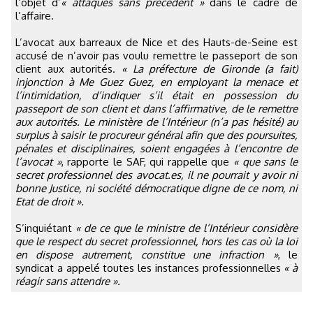
l’objet d’
« attaques sans précédent »
dans le cadre de
l’affaire.
L’avocat aux barreaux de Nice et des Hauts-de-Seine est
accusé de n’avoir pas voulu remettre le passeport de son
client aux autorités.
« La préfecture de Gironde (a fait)
injonction à Me Guez Guez, en employant la menace et
l’intimidation, d’indiquer s’il était en possession du
passeport de son client et dans l’affirmative, de le remettre
aux autorités. Le ministère de l’Intérieur (n’a pas hésité) au
surplus à saisir le procureur général afin que des poursuites,
pénales et disciplinaires, soient engagées à l’encontre de
l’avocat »
, rapporte le SAF, qui rappelle que
« que sans le
secret professionnel des avocat.es, il ne pourrait y avoir ni
bonne Justice, ni société démocratique digne de ce nom, ni
Etat de droit ».
S’inquiétant
« de ce que le ministre de l’Intérieur considère
que le respect du secret professionnel, hors les cas où la loi
en dispose autrement, constitue une infraction »
, le
syndicat a appelé toutes les instances professionnelles
« à
réagir sans attendre ».