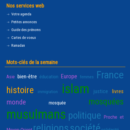
Nos services web
Votre agenda
Petites annonces
Guide des prénoms
Cartes de voeux
Ramadan
Mots-clés de la semaine
France
Europe
bien-être
Asie
éducation
femmes
islam
histoire
justice
livres
immigration
mosquées
monde
mosquée
musulmans
politique
Proche et
religions
société
Moyen-Orient
solidarité