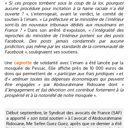
« Si ces propos tombent sous le coup de la loi, pourquoi
aucune procédure pour incitation à la haine raciale n’a été
ouverte ? »
, s’interrogeait, avant le verdict, le comité de
soutien à l’imam.
« La préfecture et le ministère de l’intérieur
sont-ils les nouveaux tribunaux dédiés aux musulmans en
France ? »
Dans son arrêté d’expulsion,
« l’intégralité des
reproches du ministère de l’Intérieur portent sur des posts
Facebook. Des posts jamais condamnés par aucune
juridiction, pas même par les standards de la communauté de
Facebook »,
soulignaient ses soutiens.
Une
cagnotte
de solidarité avec l’imam a été lancée par la
mosquée de Pessac. Elle affiche près de 10 000 euros de
dons qui permettent de
« participer aux frais juridiques »
et
d'
« atténuer toutes les dépenses économiques qui peuvent
être engagées »
par Abdourahmane Ridouane dont
«
(l’)engagement et (la) dévotion ont contribué fortement à la
prospérité et à la notoriété de notre mosquée ».
Début septembre, le Syndicat des avocats de France (SAF)
a apporté
« son total soutien »
à l’avocat d’Abdourahmane
Ridouane, Me Sefen Guez Guez, après que ce dernier a été