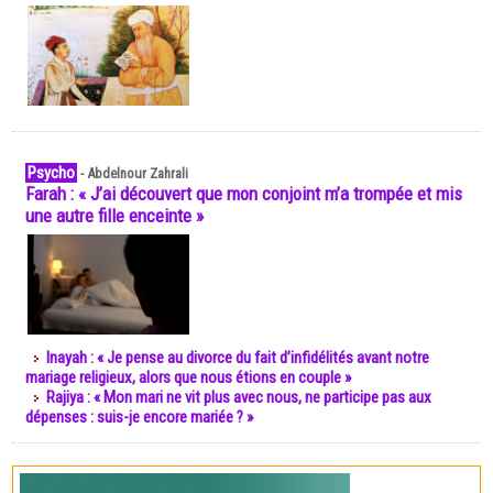
Psycho
-
Abdelnour Zahrali
Farah : « J’ai découvert que mon conjoint m’a trompée et mis
une autre fille enceinte »
Inayah : « Je pense au divorce du fait d’infidélités avant notre
mariage religieux, alors que nous étions en couple »
Rajiya : « Mon mari ne vit plus avec nous, ne participe pas aux
dépenses : suis-je encore mariée ? »