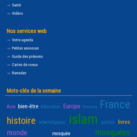
Santé
Vidéos
Nos services web
Votre agenda
Petites annonces
Guide des prénoms
Cartes de voeux
Ramadan
Mots-clés de la semaine
France
Europe
bien-être
Asie
éducation
femmes
islam
histoire
livres
interreligieux
justice
mosquées
monde
mosquée