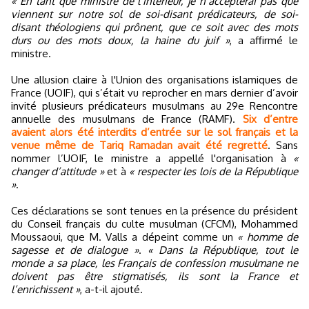
« En tant que ministre de l’intérieur, je n’accepterai pas que
viennent sur notre sol de soi-disant prédicateurs, de soi-
disant théologiens qui prônent, que ce soit avec des mots
durs ou des mots doux, la haine du juif »
, a affirmé le
ministre.
Une allusion claire à l'Union des organisations islamiques de
France (UOIF), qui s’était vu reprocher en mars dernier d’avoir
invité plusieurs prédicateurs musulmans au 29e Rencontre
annuelle des musulmans de France (RAMF).
Six d’entre
avaient alors été interdits d’entrée sur le sol français et la
venue même de Tariq Ramadan avait été regretté
. Sans
nommer l’UOIF, le ministre a appellé l'organisation à
«
changer d’attitude »
et à
« respecter les lois de la République
»
.
Ces déclarations se sont tenues en la présence du président
du Conseil français du culte musulman (CFCM), Mohammed
Moussaoui, que M. Valls a dépeint comme un
« homme de
sagesse et de dialogue »
.
« Dans la République, tout le
monde a sa place, les Français de confession musulmane ne
doivent pas être stigmatisés, ils sont la France et
l’enrichissent »
, a-t-il ajouté.