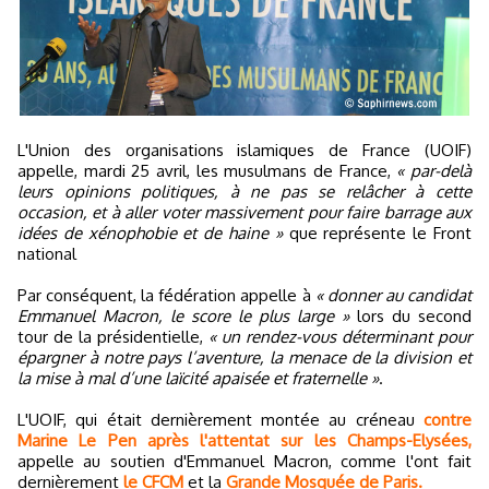
L'Union des organisations islamiques de France (UOIF)
appelle, mardi 25 avril, les musulmans de France,
« par-delà
leurs opinions politiques, à ne pas se relâcher à cette
occasion, et à aller voter massivement pour faire barrage aux
idées de xénophobie et de haine »
que représente le Front
national
Par conséquent, la fédération appelle à
« donner au candidat
Emmanuel Macron, le score le plus large »
lors du second
tour de la présidentielle,
« un rendez-vous déterminant pour
épargner à notre pays l’aventure, la menace de la division et
la mise à mal d’une laïcité apaisée et fraternelle »
.
L'UOIF, qui était dernièrement montée au créneau
contre
Marine Le Pen après l'attentat sur les Champs-Elysées,
appelle au soutien d'Emmanuel Macron, comme l'ont fait
dernièrement
le CFCM
et la
Grande Mosquée de Paris.