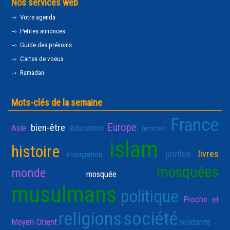
Nos services web
Votre agenda
Petites annonces
Guide des prénoms
Cartes de voeux
Ramadan
Mots-clés de la semaine
France
Europe
bien-être
Asie
éducation
femmes
islam
histoire
justice
livres
immigration
mosquées
monde
mosquée
musulmans
politique
Proche et
religions
société
Moyen-Orient
solidarité