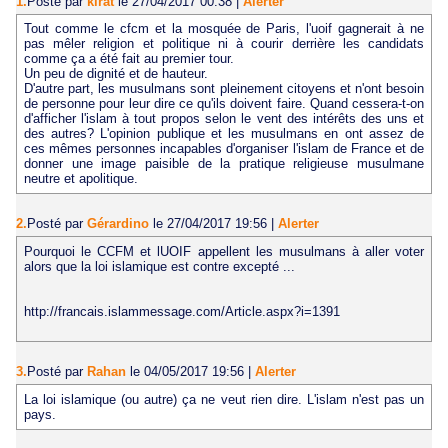
1.
Posté par
kirat
le 27/04/2017 00:38
|
Alerter
Tout comme le cfcm et la mosquée de Paris, l'uoif gagnerait à ne
pas mêler religion et politique ni à courir derrière les candidats
comme ça a été fait au premier tour.
Un peu de dignité et de hauteur.
D'autre part, les musulmans sont pleinement citoyens et n'ont besoin
de personne pour leur dire ce qu'ils doivent faire. Quand cessera-t-on
d'afficher l'islam à tout propos selon le vent des intérêts des uns et
des autres? L'opinion publique et les musulmans en ont assez de
ces mêmes personnes incapables d'organiser l'islam de France et de
donner une image paisible de la pratique religieuse musulmane
neutre et apolitique.
2.
Posté par
Gérardino
le 27/04/2017 19:56
|
Alerter
Pourquoi le CCFM et lUOIF appellent les musulmans à aller voter
alors que la loi islamique est contre excepté ...
http://francais.islammessage.com/Article.aspx?i=1391
3.
Posté par
Rahan
le 04/05/2017 19:56
|
Alerter
La loi islamique (ou autre) ça ne veut rien dire. L'islam n'est pas un
pays.