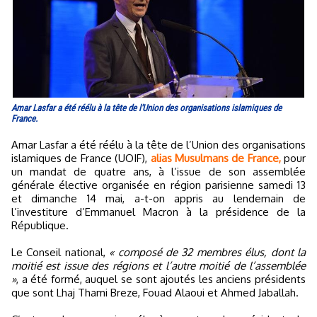
Amar Lasfar a été réélu à la tête de l'Union des organisations islamiques de
France.
Amar Lasfar a été réélu à la tête de l’Union des organisations
islamiques de France (UOIF),
alias Musulmans de France,
pour
un mandat de quatre ans, à l’issue de son assemblée
générale élective organisée en région parisienne samedi 13
et dimanche 14 mai, a-t-on appris au lendemain de
l’investiture d’Emmanuel Macron à la présidence de la
République.
Le Conseil national,
« composé de 32 membres élus, dont la
moitié est issue des régions et l’autre moitié de l’assemblée
»
, a été formé, auquel se sont ajoutés les anciens présidents
que sont Lhaj Thami Breze, Fouad Alaoui et Ahmed Jaballah.