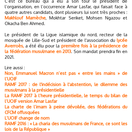
C’est ce bureau qui a élu à son tour le président de
l’organisation, en l’occurrence Amar Lasfar, qui faisait face à
quatre autres candidats, dont plusieurs lui sont très proches :
Makhlouf Mamèche
, Mokhtar Seriket, Mohsen Ngazou et
Okacha Ben Ahmed.
Le président de la Ligue islamique du nord, recteur de la
mosquée de Lille-Sud et président de l'association du
lycée
Averroès,
a été élu pour la
première fois à la présidence de
la fédération musulmane en 2013
. Son mandat prendra fin en
2021.
Lire aussi :
Non, Emmanuel Macron n’est pas « entre les mains » de
l’UOIF
RAMF 2017 : de l'indécision à l'abstention, le dilemme des
musulmans à la présidentielle
La RAMF 2017 à l’heure présidentielle, le temps du bilan de
l’UOIF version Amar Lasfar
La charte de l’imam à peine dévoilée, des fédérations du
CFCM offusquées
L’UOIF change de nom
RAMF 2016 : « La charia des musulmans de France, ce sont les
lois de la République »