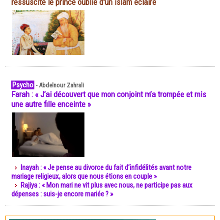
ressuscite le prince oublié d'un islam éclairé
Psycho
-
Abdelnour Zahrali
Farah : « J’ai découvert que mon conjoint m’a trompée et mis
une autre fille enceinte »
Inayah : « Je pense au divorce du fait d’infidélités avant notre
mariage religieux, alors que nous étions en couple »
Rajiya : « Mon mari ne vit plus avec nous, ne participe pas aux
dépenses : suis-je encore mariée ? »