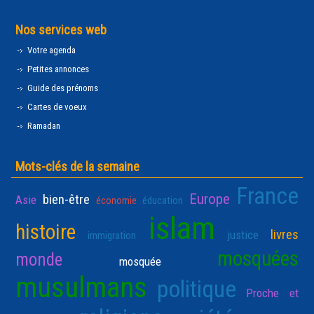
Nos services web
Votre agenda
Petites annonces
Guide des prénoms
Cartes de voeux
Ramadan
Mots-clés de la semaine
France
Europe
bien-être
Asie
économie
éducation
islam
histoire
livres
justice
immigration
mosquées
monde
mosquée
musulmans
politique
Proche et