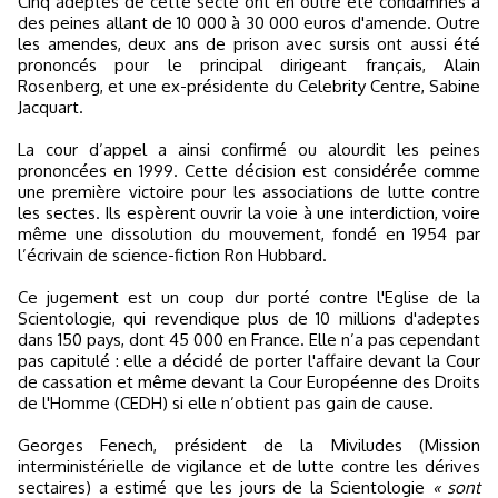
Cinq adeptes de cette secte ont en outre été condamnés à
des peines allant de 10 000 à 30 000 euros d'amende. Outre
les amendes, deux ans de prison avec sursis ont aussi été
prononcés pour le principal dirigeant français, Alain
Rosenberg, et une ex-présidente du Celebrity Centre, Sabine
Jacquart.
La cour d’appel a ainsi confirmé ou alourdit les peines
prononcées en 1999. Cette décision est considérée comme
une première victoire pour les associations de lutte contre
les sectes. Ils espèrent ouvrir la voie à une interdiction, voire
même une dissolution du mouvement, fondé en 1954 par
l’écrivain de science-fiction Ron Hubbard.
Ce jugement est un coup dur porté contre l'Eglise de la
Scientologie, qui revendique plus de 10 millions d'adeptes
dans 150 pays, dont 45 000 en France. Elle n’a pas cependant
pas capitulé : elle a décidé de porter l'affaire devant la Cour
de cassation et même devant la Cour Européenne des Droits
de l'Homme (CEDH) si elle n’obtient pas gain de cause.
Georges Fenech, président de la Miviludes (Mission
interministérielle de vigilance et de lutte contre les dérives
sectaires) a estimé que les jours de la Scientologie
« sont