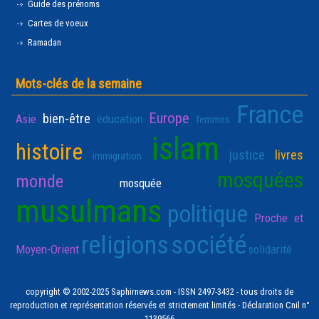
Guide des prénoms
Cartes de voeux
Ramadan
Mots-clés de la semaine
France
Europe
bien-être
Asie
éducation
femmes
islam
histoire
justice
livres
immigration
mosquées
monde
mosquée
musulmans
politique
Proche et
religions
société
Moyen-Orient
solidarité
copyright © 2002-2025 Saphirnews.com - ISSN 2497-3432 - tous droits de
reproduction et représentation réservés et strictement limités - Déclaration Cnil n°
1139566