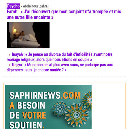
Psycho
-
Abdelnour Zahrali
Farah : « J’ai découvert que mon conjoint m’a trompée et mis
une autre fille enceinte »
Inayah : « Je pense au divorce du fait d’infidélités avant notre
mariage religieux, alors que nous étions en couple »
Rajiya : « Mon mari ne vit plus avec nous, ne participe pas aux
dépenses : suis-je encore mariée ? »