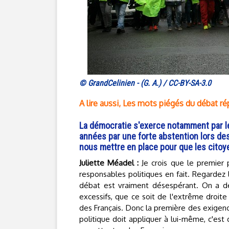
© GrandCelinien - (G. A.) / CC-BY-SA-3.0
A lire aussi, Les mots piégés du débat ré
La démocratie s'exerce notamment par l
années par une forte abstention lors de
nous mettre en place pour que les citoy
Juliette Méadel :
Je crois que le premier 
responsables politiques en fait. Regardez
débat est vraiment désespérant. On a de
excessifs, que ce soit de l'extrême droi
des Français. Donc la première des exige
politique doit appliquer à lui-même, c'est