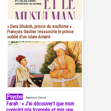
« Dara Shukoh, prince du soufisme » :
François Gautier ressuscite le prince
oublié d'un islam éclairé
Psycho
-
Abdelnour Zahrali
Farah : « J’ai découvert que mon
conjoint m’a trompée et mis une