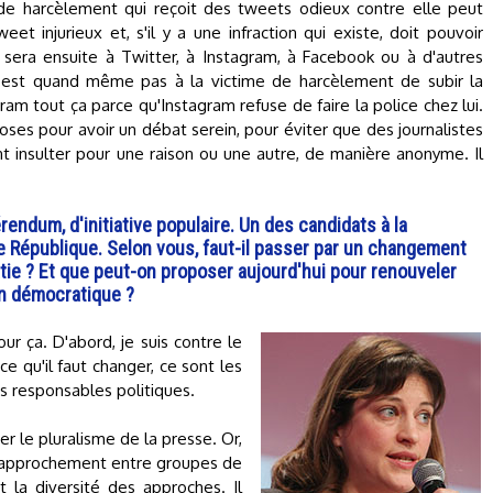
de harcèlement qui reçoit des tweets odieux contre elle peut
t injurieux et, s'il y a une infraction qui existe, doit pouvoir
e sera ensuite à Twitter, à Instagram, à Facebook ou à d'autres
’est quand même pas à la victime de harcèlement de subir la
m tout ça parce qu'Instagram refuse de faire la police chez lui.
oses pour avoir un débat serein, pour éviter que des journalistes
t insulter pour une raison ou une autre, de manière anonyme. Il
rendum, d'initiative populaire. Un des candidats à la
de République. Selon vous, faut-il passer par un changement
tie ? Et que peut-on proposer aujourd'hui pour renouveler
ion démocratique ?
our ça. D'abord, je suis contre le
 qu'il faut changer, ce sont les
es responsables politiques.
er le pluralisme de la presse. Or,
rapprochement entre groupes de
t la diversité des approches. Il