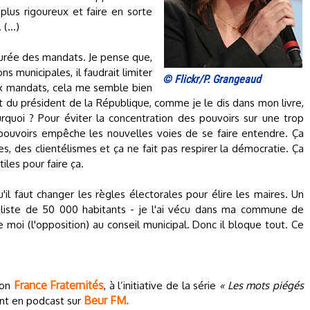
plus rigoureux et faire en sorte
. (…)
 durée des mandats. Je pense que,
s municipales, il faudrait limiter
© Flickr/P. Grangeaud
x mandats, cela me semble bien
dat du président de la République, comme je le dis dans mon livre,
urquoi ? Pour éviter la concentration des pouvoirs sur une trop
pouvoirs empêche les nouvelles voies de se faire entendre. Ça
s, des clientélismes et ça ne fait pas respirer la démocratie. Ça
iles pour faire ça.
u'il faut changer les règles électorales pour élire les maires. Un
 liste de 50 000 habitants - je l'ai vécu dans ma commune de
 moi (l'opposition) au conseil municipal. Donc il bloque tout. Ce
France Fraternités
ion
, à l’initiative de la série
« Les mots piégés
Beur FM.
nt en podcast sur