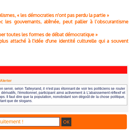
lismes, « les démocraties n'ont pas perdu la partie »
vec les gouvernants, abîmée, peut pallier à l’obscurantisme
opper toutes les formes de débat démocratique »
lus attaché à l'idée d'une identité culturelle qui a souvent
Alerter
en servir, selon Talleyrand, il n'est pas étonnant de voir les politiciens se rouler
érivatifs, l'émotionnel, participant ainsi activement à L'abaissement réflexif et
s. Il faut dire que la population, nonobstant son dégoût de la chose politique,
entant que de slogans.