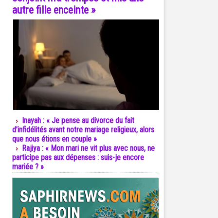
autre fille enceinte »
Inayah : « Je pense au divorce du fait
d’infidélités avant notre mariage religieux, alors
que nous étions en couple »
Rajiya : « Mon mari ne vit plus avec nous, ne
participe pas aux dépenses : suis-je encore
mariée ? »