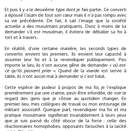
Et puis il y a le deuxième type dont je fais partie. Ce converti
a épousé l’islam de tout son cœur mais il n’a pas rompu avec
sa vie précédente. De fait, il sait l’image que la société
actuelle a des musulmans pratiquants. Donc à moins de lui
demander s’il est musulman, il évitera de déballer sa foi à
tort et à travers.
En réalité, d’une certaine manière, les seconds types de
convertis envient les premiers. Ils envient leur capacité à
assumer leur foi et à la revendiquer publiquement. Peu
importe le lieu, ils n’ont aucune gêne de demander
« où est-
ce qu’ils peuvent prier »
. Quand de la viande est servie à
table, ils n’ont aucun mal à demander si c’est halal.
Cette espèce de pudeur à propos de ma foi, je l’explique
premièrement par une crainte, peut-être infondée, de voir le
regard des gens que je côtoie au quotidien changer. En
premier lieu, mes collègues de travail ou mon entourage de
militant associatif. Quelque part, revendiquer ma foi et ma
pratique musulmane signifierait invariablement à leurs yeux
que je suis passé du côté obscur de la force : celle des
réactionnaires homophobes, opposants farouches à la laïcité