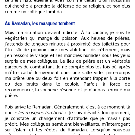
seraient naturellement vues comme celles d’un musulman
qui cherche à prendre la défense de sa religion, et non plus
comme un collègue lambda.
Au Ramadan, les masques tombent
Mais ma situation devient ridicule. À la cantine, je suis le
végétarien qui mange du poisson. Aux heures de prières,
j’attends de longues minutes à proximité des toilettes pour
être sûr de pouvoir faire mes ablutions discrètement, mais
j’en ressors le visage et les manches humides sous les yeux
surpris de mes collègues. Le lieu de prière est un véritable
parcours du combattant. Je ne compte plus les fois où, après
m’être caché furtivement dans une salle vide, j’interromps
ma prière une ou deux fois en entendant frapper à la porte
ou des bruits dans le couloir. Parfois, à force de
recommencer, la sonnerie résonne et je n’ai pas terminé ma
prière.
Puis arrive le Ramadan. Généralement, c’est à ce moment-là
que
« les masques tombent »
. Je suis dévoilé. Ironiquement,
je constate un changement d’attitude que je n’avais pas
prédit. Mes collègues semblent bienveillants, m’interrogent
sur l’islam et les règles du Ramadan. Lorsqu’un nouveau