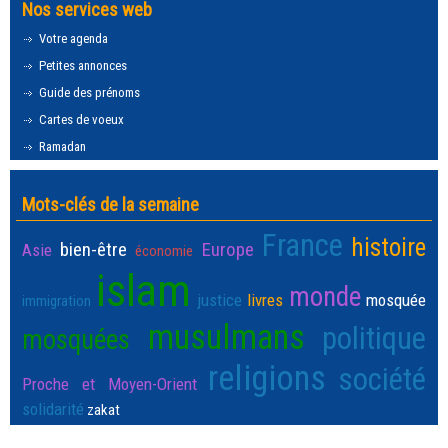
Nos services web
Votre agenda
Petites annonces
Guide des prénoms
Cartes de voeux
Ramadan
Mots-clés de la semaine
France
histoire
bien-être
Europe
Asie
économie
islam
monde
justice
livres
mosquée
immigration
musulmans
politique
mosquées
religions
société
Proche et Moyen-Orient
solidarité
zakat