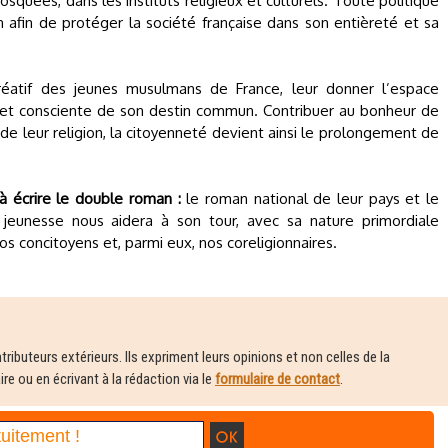
quées, dans les instituts religieux et culturels. Toute politique
n afin de protéger la société française dans son entièreté et sa
créatif des jeunes musulmans de France, leur donner l’espace
e et consciente de son destin commun. Contribuer au bonheur de
é de leur religion, la citoyenneté devient ainsi le prolongement de
à écrire le double roman :
le roman national de leur pays et le
jeunesse nous aidera à son tour, avec sa nature primordiale
s concitoyens et, parmi eux, nos coreligionnaires.
ributeurs extérieurs. Ils expriment leurs opinions et non celles de la
e ou en écrivant à la rédaction via le
formulaire de contact
.