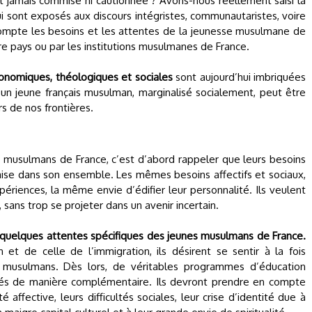
ont jamais commise ni cautionnée ? Avons-nous réellement saisi la
qui sont exposés aux discours intégristes, communautaristes, voire
 compte les besoins et les attentes de la jeunesse musulmane de
tre pays ou par les institutions musulmanes de France.
conomiques, théologiques et sociales
sont aujourd’hui imbriquées
 un jeune français musulman, marginalisé socialement, peut être
rs de nos frontières.
 musulmans de France, c’est d’abord rappeler que leurs besoins
çaise dans son ensemble. Les mêmes besoins affectifs et sociaux,
ériences, la même envie d’édifier leur personnalité. Ils veulent
 sans trop se projeter dans un avenir incertain.
er quelques attentes spécifiques des jeunes musulmans de France.
 et de celle de l’immigration, ils désirent se sentir à la fois
s musulmans. Dès lors, de véritables programmes d’éducation
sagés de manière complémentaire. Ils devront prendre en compte
ffective, leurs difficultés sociales, leur crise d’identité due à