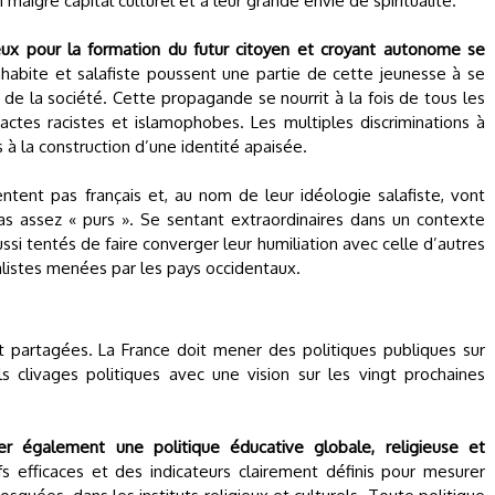
n maigre capital culturel et à leur grande envie de spiritualité.
x pour la formation du futur citoyen et croyant autonome se
habite et salafiste poussent une partie de cette jeunesse à se
de la société. Cette propagande se nourrit à la fois de tous les
actes racistes et islamophobes. Les multiples discriminations à
as à la construction d’une identité apaisée.
ntent pas français et, au nom de leur idéologie salafiste, vont
s assez « purs ». Se sentant extraordinaires dans un contexte
aussi tentés de faire converger leur humiliation avec celle d’autres
listes menées par les pays occidentaux.
t partagées. La France doit mener des politiques publiques sur
ls clivages politiques avec une vision sur les vingt prochaines
 également une politique éducative globale, religieuse et
efficaces et des indicateurs clairement définis pour mesurer