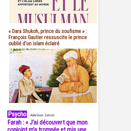
« Dara Shukoh, prince du soufisme » :
François Gautier ressuscite le prince
oublié d'un islam éclairé
Psycho
-
Abdelnour Zahrali
Farah : « J’ai découvert que mon
conjoint m’a trompée et mis une