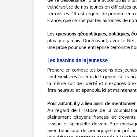
de se désolidariser d’une action qu’ils n’
vulnérabilité de nos jeunes en difficultés 
terroristes ? Il est urgent de prendre en
France, que ce soit par les autorités de no
Les questions géopolitiques, politiques, é
plus que jamais. Dorénavant, avec le Net,
une proie pour une entreprise terroriste ho
Les besoins de la jeunesse
Prendre en compte les besoins des jeunes
sont similaires à ceux de la jeunesse fran
la même soif de liberté et d’espaces d’exp
être heureux et épanouis, ici et maintenant,
Pour autant, il y a lieu aussi de mentionn
Au regard de l’Histoire de la colonisation
pleinement citoyens français et croyant
civique et spirituelle doivent être envi
avec beaucoup de pédagogie leur précarité a