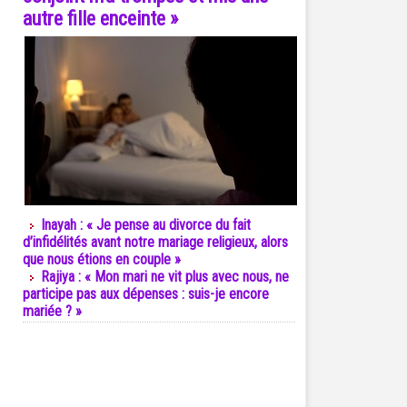
autre fille enceinte »
Inayah : « Je pense au divorce du fait
d’infidélités avant notre mariage religieux, alors
que nous étions en couple »
Rajiya : « Mon mari ne vit plus avec nous, ne
participe pas aux dépenses : suis-je encore
mariée ? »