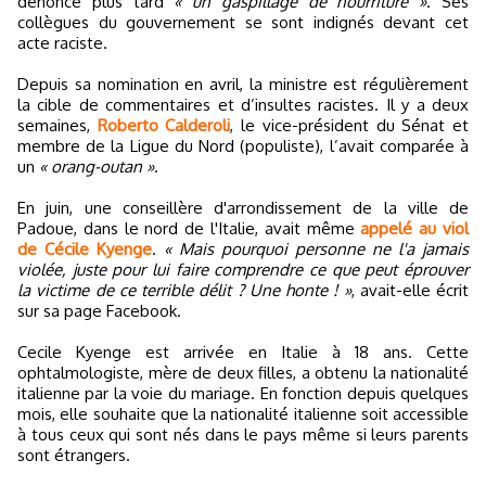
dénoncé plus tard
« un gaspillage de nourriture »
. Ses
collègues du gouvernement se sont indignés devant cet
acte raciste.
Depuis sa nomination en avril, la ministre est régulièrement
la cible de commentaires et d’insultes racistes. Il y a deux
semaines,
Roberto Calderoli
, le vice-président du Sénat et
membre de la Ligue du Nord (populiste), l’avait comparée à
un
« orang-outan »
.
En juin, une conseillère d'arrondissement de la ville de
Padoue, dans le nord de l'Italie, avait même
appelé au viol
de Cécile Kyenge
.
« Mais pourquoi personne ne l'a jamais
violée, juste pour lui faire comprendre ce que peut éprouver
la victime de ce terrible délit ? Une honte ! »
, avait-elle écrit
sur sa page Facebook.
Cecile Kyenge est arrivée en Italie à 18 ans. Cette
ophtalmologiste, mère de deux filles, a obtenu la nationalité
italienne par la voie du mariage. En fonction depuis quelques
mois, elle souhaite que la nationalité italienne soit accessible
à tous ceux qui sont nés dans le pays même si leurs parents
sont étrangers.