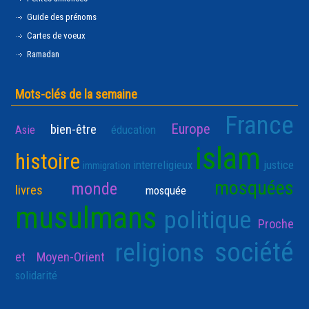
Guide des prénoms
Cartes de voeux
Ramadan
Mots-clés de la semaine
France
Europe
bien-être
Asie
éducation
islam
histoire
interreligieux
justice
immigration
mosquées
monde
livres
mosquée
musulmans
politique
Proche
société
religions
et Moyen-Orient
solidarité