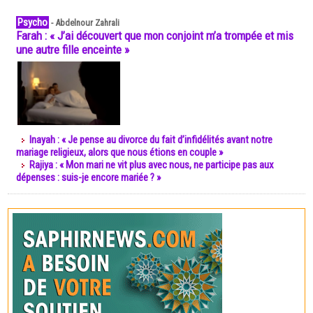
Psycho
-
Abdelnour Zahrali
Farah : « J’ai découvert que mon conjoint m’a trompée et mis
une autre fille enceinte »
Inayah : « Je pense au divorce du fait d’infidélités avant notre
mariage religieux, alors que nous étions en couple »
Rajiya : « Mon mari ne vit plus avec nous, ne participe pas aux
dépenses : suis-je encore mariée ? »