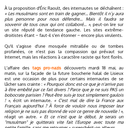
À la proposition d'Éric Raoult, des internautes se déchaînent :
« Les musulmans sont en train de gagner… Bientôt il n’y aura
plus personne pour nous défendre… Mais il faudra se
souvenir de tous ceux qui ont collaboré… »
, peut-on lire sur
un site réputé de tendance gauche. Les sites extrême-
droitistes étant − faut-il s'en étonner − encore plus virulents.
Qu'il s'agisse d'une mosquée mitraillée ou de tombes
profanées, ce n'est pas la compassion qui prévaut sur
Internet, mais les réactions à caractère raciste qui font florès.
L'affaire des
tags pro-nazis
découverts mardi 18 mai, au
matin, sur la façade de la future boucherie halal de Lisieux
est une occasion de plus pour certains internautes de se
lâcher sans crainte :
« Pourquoi donc est-ce que je n'arrive pas
à être embêté par ce fait divers ? Parce que je ne suis PAS un
bobocrate parisien ? Peut-être suis-je tout simplement gaulois
! »
, écrit un internaute.
« C'est mal de dire la France aux
Français aujourd'hui ? À force de vouloir nous imposer leur
religion je ne suis pas étonné de voir ce genre de nouvelle ! »
,
réagit un autre.
« Et ce n'est que le début. Je serais un
"musulman" je quitterais vite fait l'Europe avec toute ma
petite famille, sans me retourner »
, surenchérit-on ailleurs.