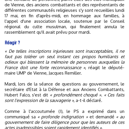
de Vienne, des anciens combattants et des représentants de
différentes communautés religieuses s'y sont recueillies lundi
17 mai, en fin d'après-midi, en hommage aux familles, à
l'appel d'une association locale, soutenue par le Conseil
régional du culte musulman, qui finalement annula le
rassemblement qu'il avait prévu pour mardi.
Réagir ?
« De telles inscriptions injurieuses sont inacceptables, il ne
faut pas tolérer un seul instant ces propos humiliants et
odieux qui blessent la mémoire de personnes auxquelles la
France doit une forte reconnaissance »
, réagit le député-
maire UMP de Vienne, Jacques Remiller.
Mardi, lors de la séance de questions au gouvernement, le
secrétaire d'Etat à la Défense et aux Anciens Combattants,
Hubert Falco, s'est dit
« profondément choqué ». « Ces faits
sont l'expression de la sauvagerie »
, a-t-il déclaré.
Comme à l'accoutumée (!), le PS a exprimé dans un
communiqué sa
« profonde indignation »
et demandé
« au
gouvernement de faire diligence pour que les auteurs de ces
actes inadmissibles soient rapidement identifiés »
.