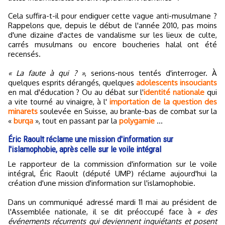
Cela suffira-t-il pour endiguer cette vague anti-musulmane ?
Rappelons que, depuis le début de l'année 2010, pas moins
d'une dizaine d'actes de vandalisme sur les lieux de culte,
carrés musulmans ou encore boucheries halal ont été
recensés.
« La faute à qui ? »
, serions-nous tentés d'interroger. À
quelques esprits dérangés, quelques
adolescents insouciants
en mal d'éducation ? Ou au débat sur l'
identité nationale
qui
a vite tourné au vinaigre, à l'
importation de la question des
minarets
soulevée en Suisse, au branle-bas de combat sur la
«
burqa
», tout en passant par la
polygamie
…
Éric Raoult réclame une mission d'information sur
l'islamophobie, après celle sur le voile intégral
Le rapporteur de la commission d'information sur le voile
intégral, Éric Raoult (député UMP) réclame aujourd'hui la
création d'une mission d'information sur l'islamophobie.
Dans un communiqué adressé mardi 11 mai au président de
l'Assemblée nationale, il se dit préoccupé face à
« des
événements récurrents qui deviennent inquiétants et posent