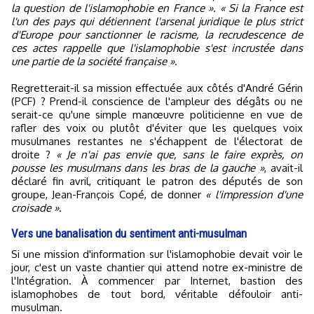
la question de l'islamophobie en France »
.
« Si la France est
l'un des pays qui détiennent l'arsenal juridique le plus strict
d'Europe pour sanctionner le racisme, la recrudescence de
ces actes rappelle que l'islamophobie s'est incrustée dans
une partie de la société française »
.
Regretterait-il sa mission effectuée aux côtés d'André Gérin
(PCF) ? Prend-il conscience de l'ampleur des dégâts ou ne
serait-ce qu'une simple manœuvre politicienne en vue de
rafler des voix ou plutôt d'éviter que les quelques voix
musulmanes restantes ne s'échappent de l'électorat de
droite ?
« Je n'ai pas envie que, sans le faire exprès, on
pousse les musulmans dans les bras de la gauche »
, avait-il
déclaré fin avril, critiquant le patron des députés de son
groupe, Jean-François Copé, de donner
« l'impression d'une
croisade »
.
Vers une banalisation du sentiment anti-musulman
Si une mission d'information sur l'islamophobie devait voir le
jour, c'est un vaste chantier qui attend notre ex-ministre de
l'Intégration. À commencer par Internet, bastion des
islamophobes de tout bord, véritable défouloir anti-
musulman.