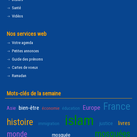
Santé
Vidéos
Nos services web
Votre agenda
Petites annonces
Guide des prénoms
Cartes de voeux
Ramadan
Mots-clés de la semaine
France
Europe
bien-être
Asie
économie
éducation
islam
histoire
livres
justice
immigration
mosquées
monde
mosquée