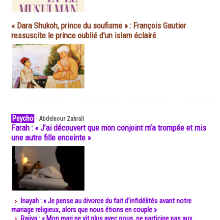
« Dara Shukoh, prince du soufisme » : François Gautier
ressuscite le prince oublié d'un islam éclairé
Psycho
-
Abdelnour Zahrali
Farah : « J’ai découvert que mon conjoint m’a trompée et mis
une autre fille enceinte »
Inayah : « Je pense au divorce du fait d’infidélités avant notre
mariage religieux, alors que nous étions en couple »
Rajiya : « Mon mari ne vit plus avec nous, ne participe pas aux