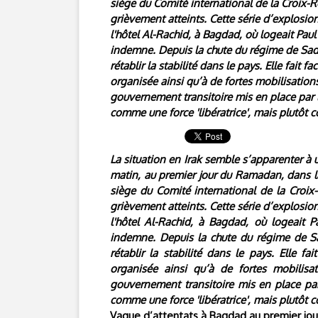
siège du Comité international de la Croix-R
grièvement atteints. Cette série d’explosion
l'hôtel Al-Rachid, à Bagdad, où logeait Pau
indemne. Depuis la chute du régime de Sad
rétablir la stabilité dans le pays. Elle fait
organisée ainsi qu’à de fortes mobilisation
gouvernement transitoire mis en place par l
comme une force 'libératrice', mais plutôt
La situation en Irak semble s’apparenter à 
matin, au premier jour du Ramadan, dans la 
siège du Comité international de la Croix-
grièvement atteints. Cette série d’explosion
l'hôtel Al-Rachid, à Bagdad, où logeait
indemne. Depuis la chute du régime de Sa
rétablir la stabilité dans le pays. Elle f
organisée ainsi qu’à de fortes mobilis
gouvernement transitoire mis en place par 
comme une force 'libératrice', mais plutôt
Vague d’attentats à Bagdad au premier jo