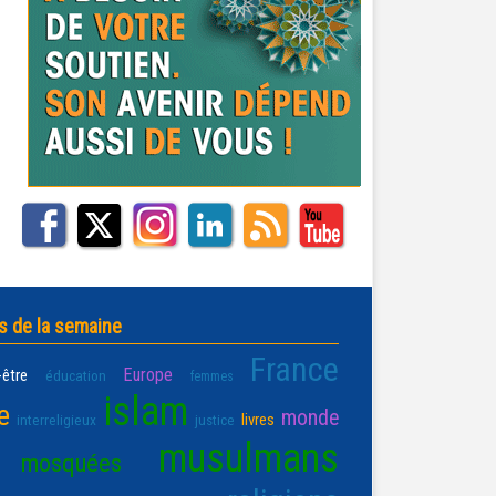
s de la semaine
France
Europe
-être
éducation
femmes
islam
e
monde
livres
interreligieux
justice
musulmans
mosquées