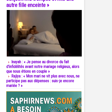
autre fille enceinte »
Inayah : « Je pense au divorce du fait
d’infidélités avant notre mariage religieux, alors
que nous étions en couple »
Rajiya : « Mon mari ne vit plus avec nous, ne
participe pas aux dépenses : suis-je encore
mariée ? »