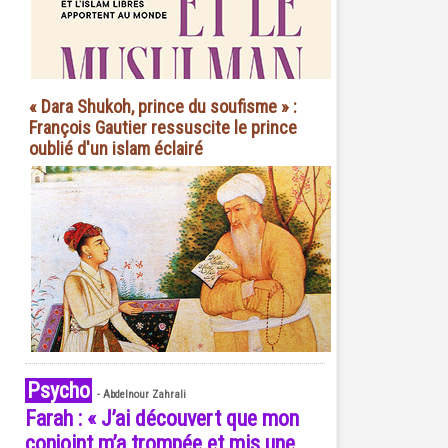
« Dara Shukoh, prince du soufisme » :
François Gautier ressuscite le prince
oublié d'un islam éclairé
Psycho
-
Abdelnour Zahrali
Farah : « J’ai découvert que mon
conjoint m’a trompée et mis une