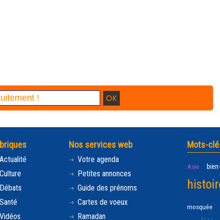
briques
Nos services web
Mots-clé
Actualité
Votre agenda
bien
Asie
Culture
Petites annonces
histoir
Débats
Guide des prénoms
Santé
Cartes de voeux
mosquée
Vidéos
Ramadan