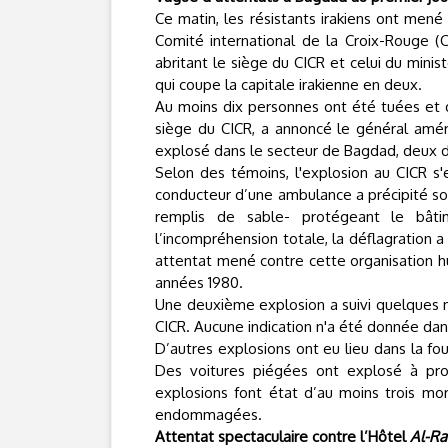
Ce matin, les résistants irakiens ont mené
Comité international de la Croix-Rouge (
abritant le siège du CICR et celui du minis
qui coupe la capitale irakienne en deux.
Au moins dix personnes ont été tuées et di
siège du CICR, a annoncé le général amér
explosé dans le secteur de Bagdad, deux d'
Selon des témoins, l'explosion au CICR s
conducteur d’une ambulance a précipité son
remplis de sable- protégeant le bât
l’incompréhension totale, la déflagration 
attentat mené contre cette organisation hu
années 1980
.
Une deuxième explosion a suivi quelques mi
CICR. Aucune indication n'a été donnée dan
D’autres explosions ont eu lieu dans la fo
Des voitures piégées ont explosé à pr
explosions font état d’au moins trois mor
endommagées.
Attentat spectaculaire contre l’Hôtel
Al-Ra