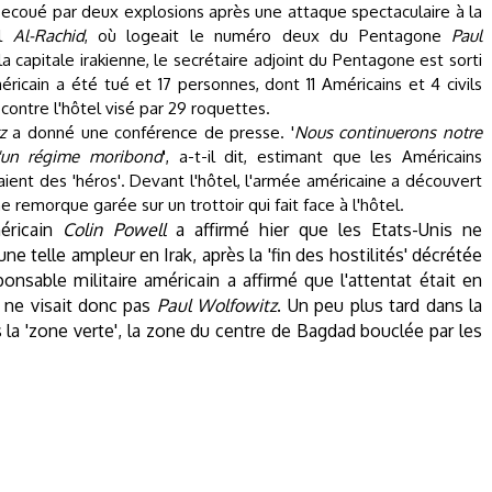
 secoué par deux explosions après une attaque
spectaculaire à la
el
Al-Rachid
, où logeait le numéro deux du Pentagone
Paul
a capitale irakienne,
le secrétaire adjoint du Pentagone est sorti
icain a été tué et 17 personnes, dont 11 Américains et 4 civils
contre l'hôtel visé par 29 roquettes.
z
a donné une conférence de presse. '
Nous continuerons notre
d'un régime moribond
', a-t-il dit, estimant que les Américains
étaient des 'héros'. Devant l'hôtel, l'armée américaine a découvert
 remorque garée sur un trottoir qui fait face à l'hôtel.
méricain
Colin Powell
a affirmé hier que les Etats-Unis ne
ne telle ampleur en Irak, après la 'fin des hostilités' décrétée
nsable militaire américain a affirmé que l'attentat était en
t ne visait donc pas
Paul Wolfowitz
. Un peu plus tard dans la
 la 'zone verte', la zone du centre de Bagdad bouclée par les