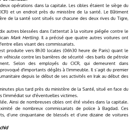
 deux opérations dans la capitale. Les cibles étaient le siège du
CICR) et un endroit près du ministère de la santé. Le Bâtiment
tère de la santé sont situés sur chacune des deux rives du Tigre,
x autres blessées dans l'attentat à la voiture piégée contre le
icain
Mark Hertling
. Il a précisé que quatre autres voitures ont
entre elles visant des commissariats.
'est produite vers 8h30 locales
(06h30 heure de Paris)
quant le
 véhicule contre les barrières de sécurité -des barils de pétrole
iment. Selon des employés du CICR, qui demeurent dans
a provoqué d'importants dégâts à l'immeuble.
Il s’agit du premier
manitaire depuis le début de ses activités en Irak au début des
nutes plus tard près du ministère de la Santé, situé en face du
s l'immédiat sur d'éventuelles victimes.
ulée. Ainsi de nombreuses cibles ont été visées dans la capitale.
oximité de nombreux commissariats de police à Bagdad. Ces
ts, d’une cinquantaine de blessés et d’une dizaine de voitures
chid