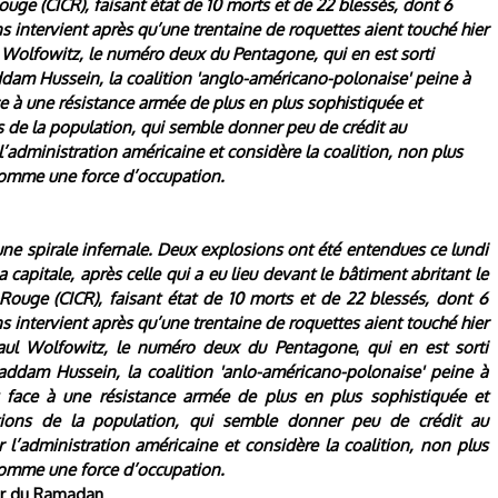
ouge (CICR), faisant état de 10 morts et de 22 blessés, dont 6
s intervient après qu’une trentaine de roquettes aient touché hier
l Wolfowitz, le numéro deux du Pentagone, qui en est sorti
dam Hussein, la coalition 'anglo-américano-polonaise' peine à
 face à une résistance armée de plus en plus sophistiquée et
s de la population, qui semble donner peu de crédit au
’administration américaine et considère la coalition, non plus
 comme une force d’occupation.
une spirale infernale. Deux explosions ont été entendues ce lundi
capitale, après celle qui a eu lieu devant le bâtiment abritant le
Rouge (CICR), faisant état de 10 morts et de 22 blessés, dont 6
s intervient après qu’u
ne trentaine de roquettes aient touché hier
 Paul Wolfowitz, le numéro deux du Pentagone
,
qui en est sorti
ddam Hussein, la coalition 'anlo-américano-polonaise' peine à
ait face à une résistance armée de plus en plus sophistiquée et
ations de la population, qui semble donner peu de crédit au
l’administration américaine et considère la coalition, non plus
 comme une force d’occupation.
ur du Ramadan