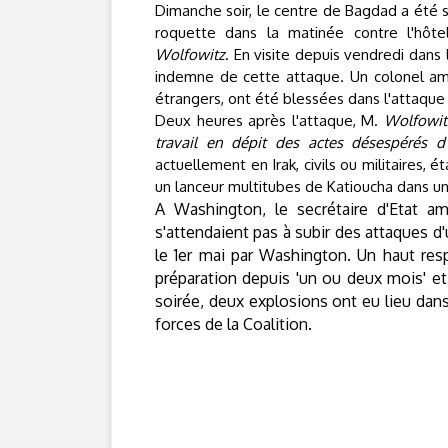
Dimanche soir, le centre de Bagdad a été
roquette
dans la matinée contre l'hôt
Wolfowitz
.
E
n visite depuis vendredi dans l
indemne de cette attaque. Un colonel amér
étrangers, ont été blessées dans l'attaque 
Deux heures après l'attaque, M.
Wolfowit
travail en dépit des actes désespérés 
actuellement en Irak, civils ou militaires, 
un lanceur multitubes de Katioucha dans une
A Washington, le secrétaire d'Etat a
s'attendaient pas à subir des attaques d'u
le 1er mai par Washington. Un haut respo
préparation depuis 'un ou deux mois' e
soirée, deux explosions ont eu lieu dans
forces de la Coalition.