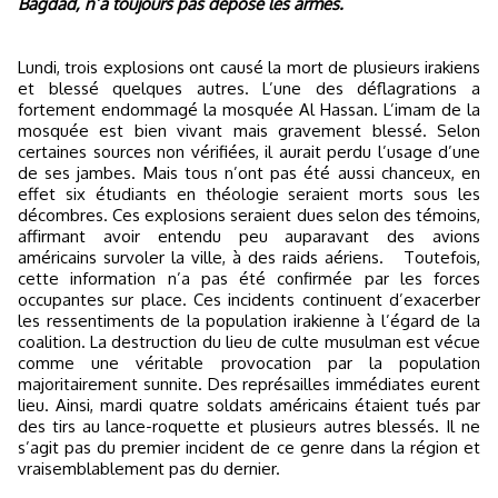
Bagdad, n’a toujours pas déposé les armes.
Lundi, trois explosions ont causé la mort de plusieurs irakiens
et blessé quelques autres. L’une des déflagrations a
fortement endommagé la mosquée Al Hassan. L’imam de la
mosquée est bien vivant mais gravement blessé. Selon
certaines sources non vérifiées, il aurait perdu l’usage d’une
de ses jambes. Mais tous n’ont pas été aussi chanceux, en
effet six étudiants en théologie seraient morts sous les
décombres. Ces explosions seraient dues selon des témoins,
affirmant avoir entendu peu auparavant des avions
américains survoler la ville, à des raids aériens.
Toutefois,
cette information n’a pas été confirmée par les forces
occupantes sur place. Ces incidents continuent d’exacerber
les ressentiments de la population irakienne à l’égard de la
coalition. La destruction du lieu de culte musulman est vécue
comme une véritable provocation par la population
majoritairement sunnite. Des représailles immédiates eurent
lieu. Ainsi, mardi quatre soldats américains étaient tués par
des tirs au lance-roquette et plusieurs autres blessés. Il ne
s’agit pas du premier incident de ce genre dans la région et
vraisemblablement pas du dernier.