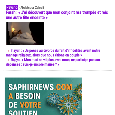
Psycho
-
Abdelnour Zahrali
Farah : « J’ai découvert que mon conjoint m’a trompée et mis
une autre fille enceinte »
Inayah : « Je pense au divorce du fait d’infidélités avant notre
mariage religieux, alors que nous étions en couple »
Rajiya : « Mon mari ne vit plus avec nous, ne participe pas aux
dépenses : suis-je encore mariée ? »