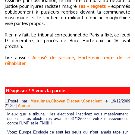
Assigné par l’association, le ministre comparaîtra devant la
justice pour injures racistes malgré
ses « regrets »
exprimés
publiquement à plusieurs reprises devant la communauté
musulmane et le soutien du militant d’origine maghrébine
visé par les propos.
Rien n’y fait. Le tribunal correctionnel de Paris a fixé, ce jeudi
17 décembre, le procès de Brice Hortefeux au 16 avril
prochain.
Lire aussi :
Accusé de racisme, Hortefeux tente de se
réhabiliter
Réagissez ! A vous la parole.
1.
Posté par
Musulman,Citoyen,Electeur,Conscient
le 19/12/2009
21:39
|
Alerter
Mieux que le tribunal : les elections! Inscrivez vous massivement
sur les listes electorales avant le 31/12/09 et votez massivement
contre l'UMP et le FN!!!!!!
Votez Europe Ecologie ce sont les seuls qui n'ont jamais tape sur