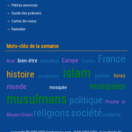
Petites annonces
Guide des prénoms
Cartes de voeux
Ramadan
Mots-clés de la semaine
France
Europe
bien-être
Asie
éducation
femmes
islam
histoire
justice
livres
immigration
mosquées
monde
mosquée
musulmans
politique
Proche et
religions
société
Moyen-Orient
solidarité