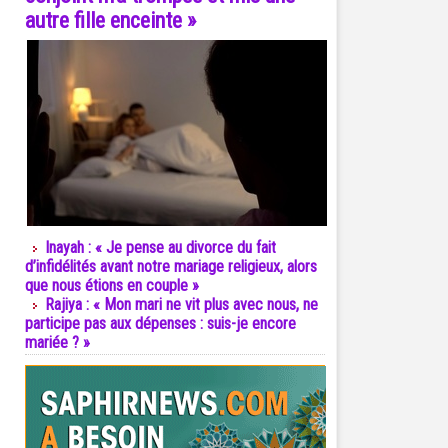
autre fille enceinte »
Inayah : « Je pense au divorce du fait
d’infidélités avant notre mariage religieux, alors
que nous étions en couple »
Rajiya : « Mon mari ne vit plus avec nous, ne
participe pas aux dépenses : suis-je encore
mariée ? »