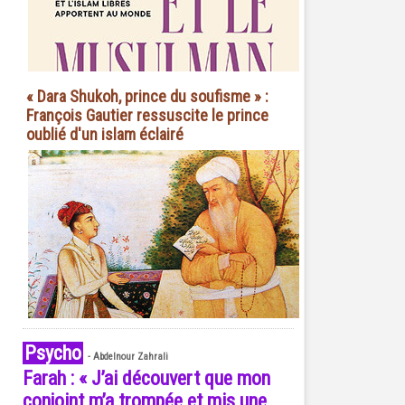
« Dara Shukoh, prince du soufisme » :
François Gautier ressuscite le prince
oublié d'un islam éclairé
Psycho
-
Abdelnour Zahrali
Farah : « J’ai découvert que mon
conjoint m’a trompée et mis une