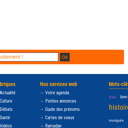
briques
Nos services web
Mots-clé
Actualité
Votre agenda
bien
Asie
Culture
Petites annonces
histoir
Débats
Guide des prénoms
Santé
Cartes de voeux
mosquée
Vidéos
Ramadan