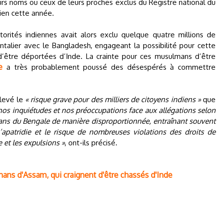
rs noms ou ceux de leurs proches exclus du Registre national du
dien cette année.
utorités indiennes avait alors exclu quelque quatre millions de
ntalier avec le Bangladesh, engageant la possibilité pour cette
d’être déportées d’Inde. La crainte pour ces musulmans d’être
e
a très probablement poussé des désespérés à commettre
ulevé le
« risque grave pour des milliers de citoyens indiens »
que
os inquiétudes et nos préoccupations face aux allégations selon
mans du Bengale de manière disproportionnée, entraînant souvent
 l’apatridie et le risque de nombreuses violations des droits de
 et les expulsions »
, ont-ils précisé.
ans d'Assam, qui craignent d'être chassés d'Inde