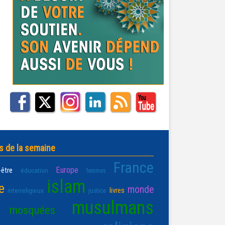
s de la semaine
France
Europe
-être
éducation
femmes
islam
e
monde
livres
interreligieux
justice
musulmans
mosquées