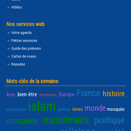
Vidéos
Nos services web
Votre agenda
Petites annonces
Guide des prénoms
Cartes de voeux
Ramadan
Mots-clés de la semaine
France
histoire
bien-être
Europe
Asie
économie
islam
monde
justice
livres
mosquée
immigration
musulmans
politique
mosquées