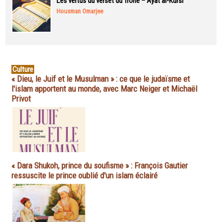
Les vertus du verset du Trône – Ayat al-Kursi
Housman Omarjee
Culture
« Dieu, le Juif et le Musulman » : ce que le judaïsme et
l'islam apportent au monde, avec Marc Neiger et Michaël
Privot
« Dara Shukoh, prince du soufisme » : François Gautier
ressuscite le prince oublié d'un islam éclairé