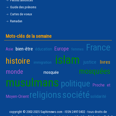
Petites annonces
Guide des prénoms
Cartes de voeux
Ramadan
Mots-clés de la semaine
France
Europe
bien-être
Asie
éducation
femmes
islam
histoire
justice
livres
immigration
mosquées
monde
mosquée
musulmans
politique
Proche et
religions
société
Moyen-Orient
solidarité
copyright © 2002-2025 Saphirnews.com - ISSN 2497-3432 - tous droits de