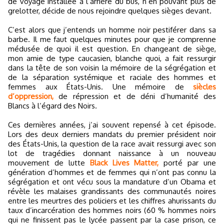
de voyage installée à l’arrière du bus, n’en pouvant plus de
grelotter, décide de nous rejoindre quelques sièges devant.
C’est alors que j’entends un homme noir pestiférer dans sa
barbe. Il me faut quelques minutes pour que je comprenne
médusée de quoi il est question. En changeant de siège,
mon amie de type caucasien, blanche quoi, a fait ressurgir
dans la tête de son voisin la mémoire de la ségrégation et
de la séparation systémique et raciale des hommes et
femmes aux États-Unis. Une mémoire de
siècles
d’oppression,
de répression et de déni d’humanité des
Blancs à l’égard des Noirs.
Ces dernières années, j’ai souvent repensé à cet épisode.
Lors des deux derniers mandats du premier président noir
des États-Unis, la question de la race avait ressurgi avec son
lot de tragédies donnant naissance à un nouveau
mouvement de lutte
Black Lives Matter,
porté par une
génération d’hommes et de femmes qui n’ont pas connu la
ségrégation et ont vécu sous la mandature d’un Obama et
révèle les malaises grandissants des communautés noires
entre les meurtres des policiers et les chiffres ahurissants du
taux d’incarcération des hommes noirs (60 % hommes noirs
qui ne finissent pas le lycée passent par la case prison, ce