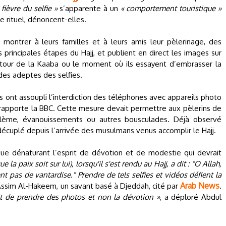
 fièvre du selfie »
s’apparente à un
« comportement touristique »
le rituel, dénoncent-elles.
e montrer à leurs familles et à leurs amis leur pèlerinage, des
principales étapes du Hajj, et publient en direct les images sur
autour de la Kaaba ou le moment où ils essayent d’embrasser la
s des adeptes des selfies.
és ont assoupli l’interdiction des téléphones avec appareils photo
r, rapporte la BBC. Cette mesure devait permettre aux pèlerins de
blème, évanouissements ou autres bousculades. Déjà observé
écuplé depuis l’arrivée des musulmans venus accomplir le Hajj.
ique dénaturant l’esprit de dévotion et de modestie qui devrait
e la paix soit sur lui), lorsqu'il s'est rendu au Hajj, a dit : "O Allah,
 pas de vantardise." Prendre de tels selfies et vidéos défient la
Arab News
 Assim Al-Hakeem, un savant basé à Djeddah, cité par
.
it de prendre des photos et non la dévotion »
, a déploré Abdul