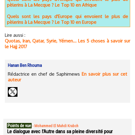
pèlerins à La Mecque ? Le Top 10 en Afrique
Quels sont les pays d'Europe qui envoient le plus de
pèlerins à La Mecque ? Le Top 10 en Europe
Lire aussi :
Quotas, Iran, Qatar, Syrie, Yémen… Les 5 choses à savoir sur
le Hajj 2017
Hanan Ben Rhouma
Rédactrice en chef de Saphirnews
En savoir plus sur cet
auteur
Points de vue
-
Mohammed El Mahdi Krabch
Le dialogue avec l’Autre dans sa pleine diversité pour