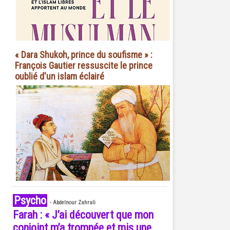
« Dara Shukoh, prince du soufisme » :
François Gautier ressuscite le prince
oublié d'un islam éclairé
Psycho
-
Abdelnour Zahrali
Farah : « J’ai découvert que mon
conjoint m’a trompée et mis une