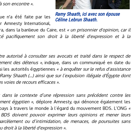
à son encontre »
.
Ramy Shaath, ici avec son épouse
ue n'a été faite par les
Céline Lebrun Shaath.
ur Amnesty International,
a, dans la banlieue du Caire, est
« un prisonnier d'opinion, car il
é pacifiquement son droit à la liberté d'expression et à la
être autorisé à consulter ses avocats et traité dans le respect de
tement des détenus »
, indique, dans un communiqué en date du
si les autorités égyptiennes
« à enquêter sur le refus d'assistance
Ramy Shaath (…) ainsi que sur l’expulsion illégale d'Égypte dont
 des voies de recours efficaces »
.
t dans le contexte d’une répression sans précédent contre les
ement égyptien »,
déplore Amnesty, qui dénonce également les
rs pays à travers le monde à l’égard du mouvement BDS. L’ONG
«
BDS doivent pouvoir exprimer leurs opinions et mener leurs
harcèlement ou d’intimidation, de menaces, de poursuites sans
 droit à la liberté d'expression »
.