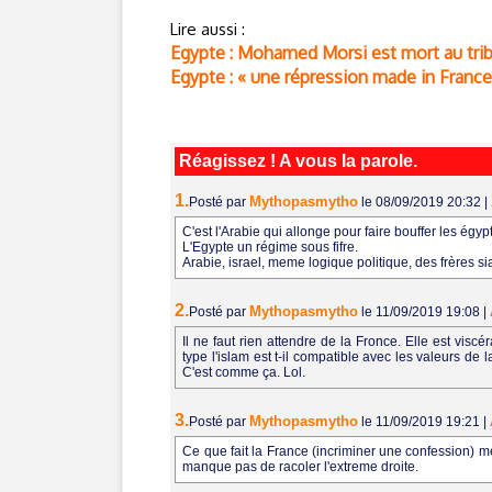
Lire aussi :
Egypte : Mohamed Morsi est mort au tri
Egypte : « une répression made in France
Réagissez ! A vous la parole.
1.
Mythopasmytho
Posté par
le 08/09/2019 20:32
|
C'est l'Arabie qui allonge pour faire bouffer les égyp
L'Egypte un régime sous fifre.
Arabie, israel, meme logique politique, des frères s
2.
Mythopasmytho
Posté par
le 11/09/2019 19:08
|
Il ne faut rien attendre de la Fronce. Elle est vi
type l'islam est t-il compatible avec les valeurs de l
C'est comme ça. Lol.
3.
Mythopasmytho
Posté par
le 11/09/2019 19:21
|
Ce que fait la France (incriminer une confession) m
manque pas de racoler l'extreme droite.