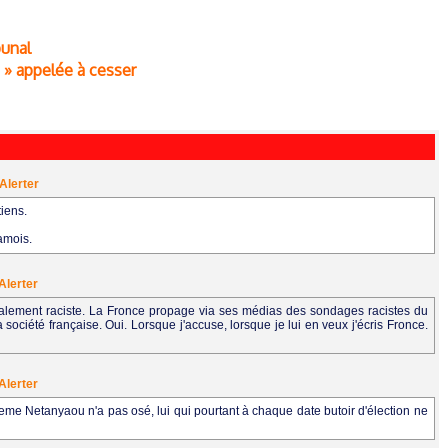
bunal
 » appelée à cesser
Alerter
tiens.
iamois.
Alerter
scéralement raciste. La Fronce propage via ses médias des sondages racistes du
a société française. Oui. Lorsque j'accuse, lorsque je lui en veux j'écris Fronce.
Alerter
eme Netanyaou n'a pas osé, lui qui pourtant à chaque date butoir d'élection ne