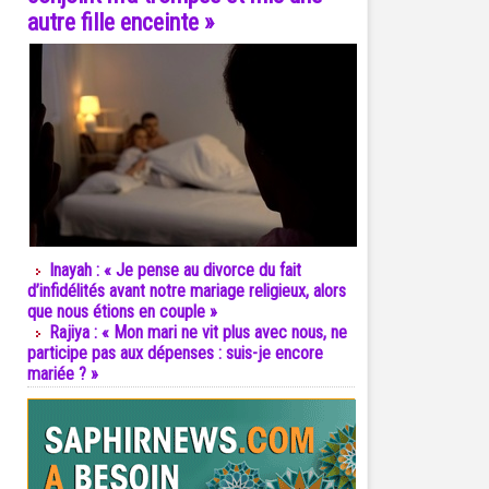
autre fille enceinte »
Inayah : « Je pense au divorce du fait
d’infidélités avant notre mariage religieux, alors
que nous étions en couple »
Rajiya : « Mon mari ne vit plus avec nous, ne
participe pas aux dépenses : suis-je encore
mariée ? »