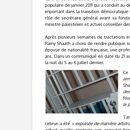
populaire de janvier 2011 qui a conduit au 
important dans la transition démocratique 
rôle de secrétaire général avant sa fondati
ministre palestinien et actuel conseiller 
Après plusieurs semaines de tractations in
Ramy Shaath a choisi de rendre publique son
épouse de nationalité française, une profes
ans. Dans un communiqué en date du 21 août
la nuit du 5 au 6 juillet dernier.
Ce
arm
Sha
des
fou
le 
Tan
Lebrun a été
« expulsée de manière arbitra
refusé qu’elle contacte son consulat bie