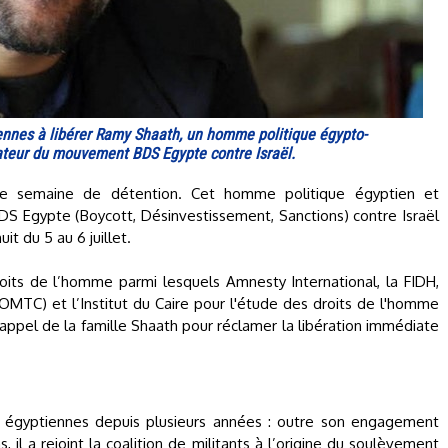
iennes à libérer Ramy Shaath, un homme politique égypto-
nateur du mouvement BDS Egypte contre Israël.
me semaine de détention. Cet homme politique égyptien et
S Egypte (Boycott, Désinvestissement, Sanctions) contre Israël
it du 5 au 6 juillet.
oits de l’homme parmi lesquels Amnesty International, la FIDH,
(OMTC) et l’Institut du Caire pour l'étude des droits de l'homme
l'appel de la famille Shaath pour réclamer la libération immédiate
s égyptiennes depuis plusieurs années : outre son engagement
 il a rejoint la coalition de militants à l’origine du soulèvement