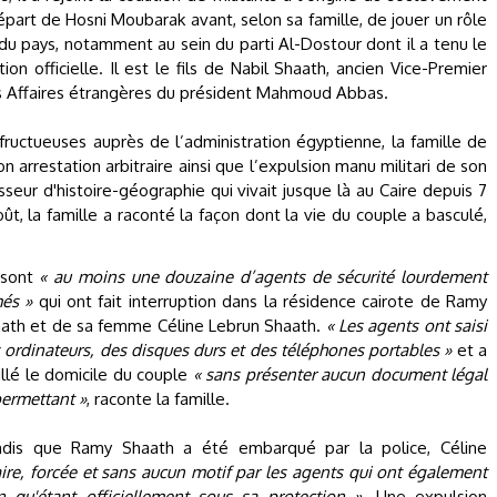
départ de Hosni Moubarak avant, selon sa famille, de jouer un rôle
du pays, notamment au sein du parti Al-Dostour dont il a tenu le
on officielle. Il est le fils de Nabil Shaath, ancien Vice-Premier
des Affaires étrangères du président Mahmoud Abbas.
fructueuses auprès de l’administration égyptienne, la famille de
 arrestation arbitraire ainsi que l’expulsion manu militari de son
seur d'histoire-géographie qui vivait jusque là au Caire depuis 7
, la famille a raconté la façon dont la vie du couple a basculé,
 sont
« au moins une douzaine d’agents de sécurité lourdement
és »
qui ont fait interruption dans la résidence cairote de Ramy
ath et de sa femme Céline Lebrun Shaath.
« Les agents ont saisi
 ordinateurs, des disques durs et des téléphones portables »
et a
illé le domicile du couple
« sans présenter aucun document légal
permettant »
, raconte la famille.
dis que Ramy Shaath a été embarqué par la police, Céline
ire, forcée et sans aucun motif par les agents qui ont également
n qu'étant officiellement sous sa protection »
. Une expulsion