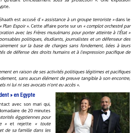
ypte.
Shaath est accusé d’
« assistance à un groupe terroriste »
dans le
« Plan Espoir »
. Cette affaire porte sur un
« complot orchestré par
boration avec les Frères musulmans pour porter atteinte à l'État »
ponsables politiques, étudiants, journalistes et un défenseur des
trairement sur la base de charges sans fondement, liées à leurs
vités de défense des droits humains et à l'expression pacifique de
ement en raison de ses activités politiques légitimes et pacifiques
ondement, sans aucun élément de preuve tangible à son encontre,
s ni lui ni ses avocats n'ont eu accès ».
dent » en Egypte
ntact avec son mari qui,
ebdomadaire de 20 minutes
autorités égyptiennes pour
e »
et rejette
« toute
et de sa famille dans les